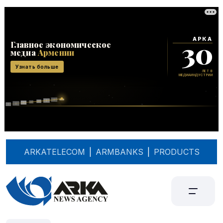
ARKATELECOM
|
ARMBANKS
|
PRODUCTS