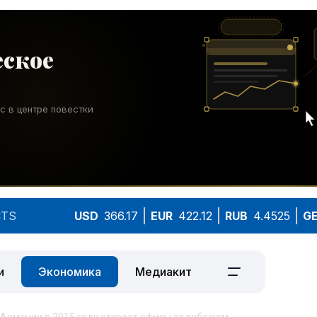
TS
USD
366.17
EUR
422.12
RUB
4.4525
G
и
Экономика
Медиакит