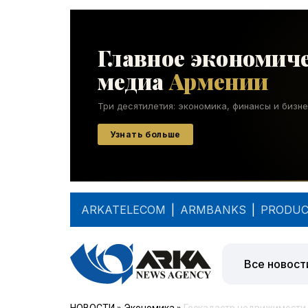
ARKATELECOM
|
ARMBANKS
|
PRODUC
Все новост