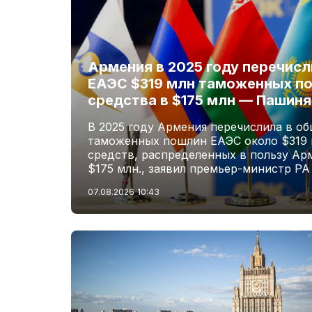
Армения в 2025 году перечис
ЕАЭС $319 млн таможенных по
средства в $175 млн — Пашиня
В 2025 году Армения перечислила в о
таможенных пошлин ЕАЭС около $319 м
средств, распределенных в пользу Ар
$175 млн., заявил премьер-министр Р
07.08.2026
10:43