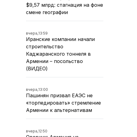
$9,57 млрд: стагнация на фоне
смене географии
вчера,
13:59
Иранские компании начали
строительство
Каджаранского тоннеля в
Армении – посольство
(ВИДЕО)
вчера,
13:00
Пашинян призвал ЕАЭС не
«торпедировать» стремление
Армении к альтернативам
вчера,
12:50
Оверчук: Армения не