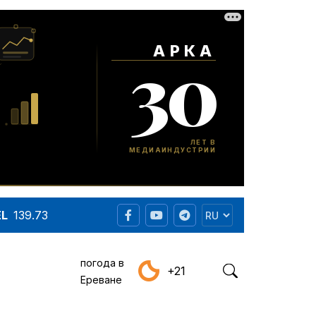
EL
139.73
погода в
+21
Ереване