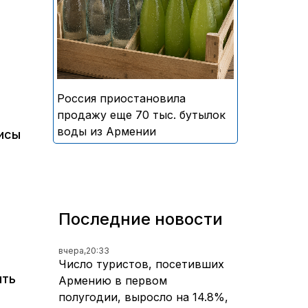
безалкогольных напитков
армянского производства
Россия приостановила
продажу еще 70 тыс. бутылок
воды из Армении
фисы
Последние новости
вчера,
20:33
Число туристов, посетивших
ять
Армению в первом
полугодии, выросло на 14.8%,