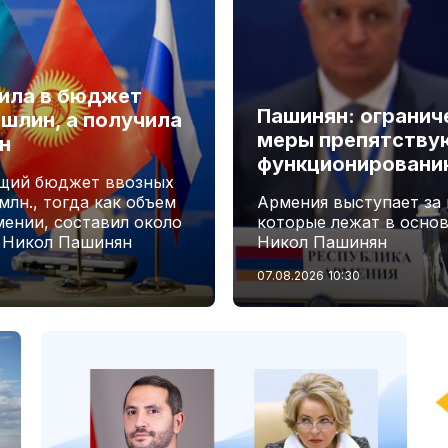
лила в бюджет
Пашинян: огранич
шлин, а получила
меры препятству
н
функционировани
бщий бюджет ввозных
лн., тогда как объем
Армения выступает за
мении, составил около
которые лежат в осно
А Никол Пашинян
Никол Пашинян
07.08.2026
10:30