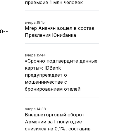
превысив 1 млн человек
вчера,
18:15
Мгер Ананян вошел в состав
0--
Правления Юнибанка
вчера,
15:44
«Срочно подтвердите данные
карты»: IDBank
предупреждает о
мошенничестве с
бронированием отелей
вчера,
14:38
Внешнеторговый оборот
Армении за I полугодие
снизился на 0,1%, составив