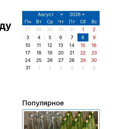
Пн
Вт
Ср
Чт
Пт
Сб
Вс
оду
27
28
29
30
31
1
2
3
4
5
6
7
8
9
10
11
12
13
14
15
16
17
18
19
20
21
22
23
24
25
26
27
28
29
30
31
1
2
3
4
5
6
Популярное
В России приостановили
продажу более 70 тыс.
бутылок питьевой воды и