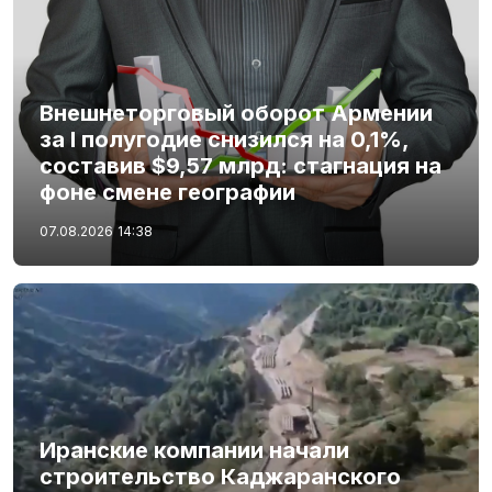
Внешнеторговый оборот Армении
за I полугодие снизился на 0,1%,
составив $9,57 млрд: стагнация на
фоне смене географии
07.08.2026
14:38
Иранские компании начали
строительство Каджаранского