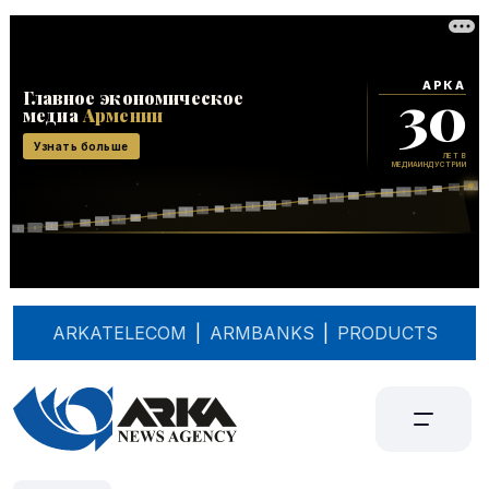
ARKATELECOM
|
ARMBANKS
|
PRODUCTS