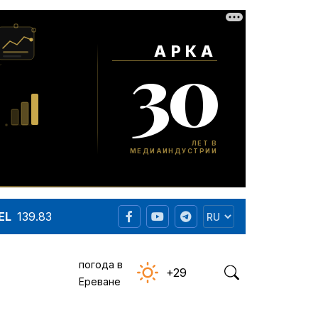
EL
139.83
погода в
+29
Ереване