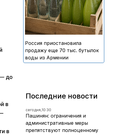
безалкогольных напитков
армянского производства
Россия приостановила
й
продажу еще 70 тыс. бутылок
воды из Армении
 — до
Последние новости
й в
сегодня,
10:30
 —
Пашинян: ограничения и
административные меры
препятствуют полноценному
ти в