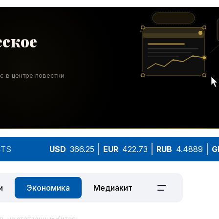
TS
USD
366.25
EUR
422.73
RUB
4.4889
G
и
Экономика
Медиакит