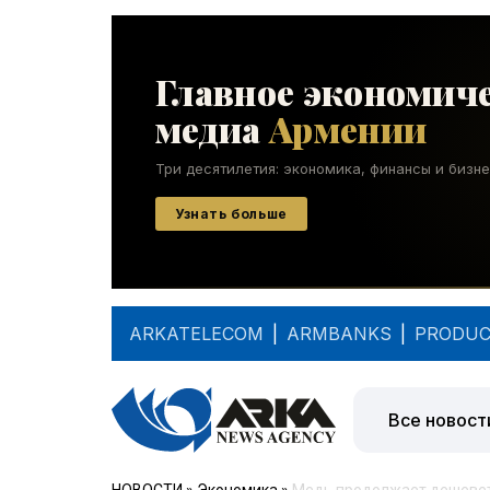
ARKATELECOM
|
ARMBANKS
|
PRODUC
Все новост