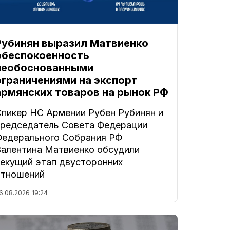
Рубинян выразил Матвиенко
обеспокоенность
необоснованными
ограничениями на экспорт
армянских товаров на рынок РФ
Спикер НС Армении Рубен Рубинян и
председатель Совета Федерации
Федерального Собрания РФ
Валентина Матвиенко обсудили
текущий этап двусторонних
отношений
6.08.2026
19:24