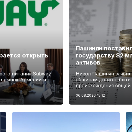
Пашинян поставил
рается открыть
государству $2 м
активов
рого питания Subway
Никол Пашинян заявил,
а рынок Армении и
общинам должно быть 
происхождения общей 
06.08.2026
15:12