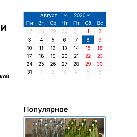
Пн
Вт
Ср
Чт
Пт
Сб
Вс
ии
27
28
29
30
31
1
2
3
4
5
6
7
8
9
10
11
12
13
14
15
16
17
18
19
20
21
22
23
24
25
26
27
28
29
30
31
1
2
3
4
5
6
ской
Популярное
В России приостановили
продажу более 70 тыс.
бутылок питьевой воды и