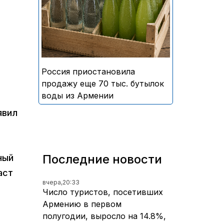
безалкогольных напитков
армянского производства
Россия приостановила
продажу еще 70 тыс. бутылок
воды из Армении
явил
Последние новости
ный
аст
вчера,
20:33
Число туристов, посетивших
Армению в первом
полугодии, выросло на 14.8%,