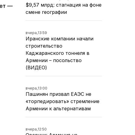
$9,57 млрд: стагнация на фоне
лет —
смене географии
вчера,
13:59
Иранские компании начали
строительство
Каджаранского тоннеля в
Армении – посольство
(ВИДЕО)
вчера,
13:00
Пашинян призвал ЕАЭС не
«торпедировать» стремление
Армении к альтернативам
вчера,
12:50
Оверчук: Армения не