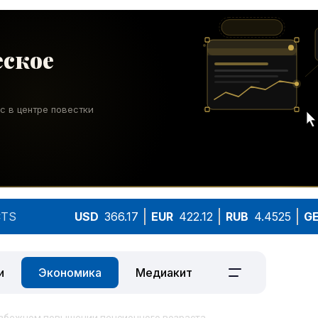
TS
USD
366.17
EUR
422.12
RUB
4.4525
G
и
Экономика
Медиакит