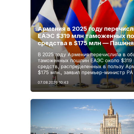
Армения в 2025 году перечис
ЕАЭС $319 млн таможенных по
средства в $175 млн — Пашиня
В 2025 году Армения перечислила в о
таможенных пошлин ЕАЭС около $319 м
средств, распределенных в пользу Ар
$175 млн., заявил премьер-министр Р
07.08.2026
10:43