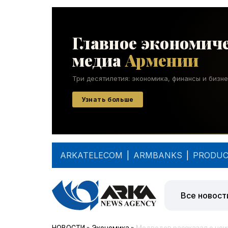
ARKATELECOM
|
ARMBANKS
|
PRODUC
Все новост