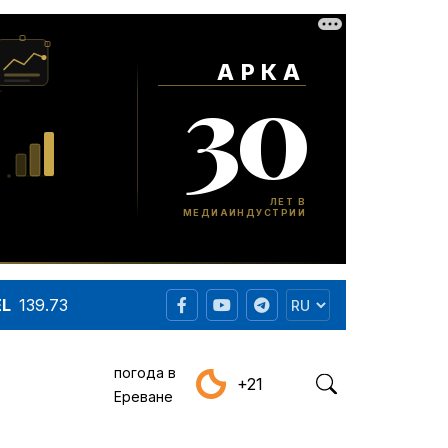
EL
139.73
погода в
+21
Ереване