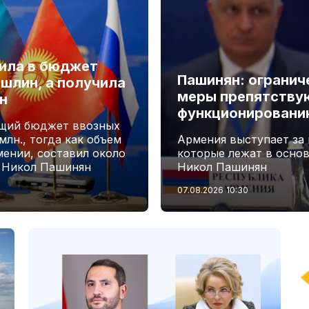
лила в бюджет
Пашинян: огранич
шлин, а получила
меры препятству
н
функционировани
бщий бюджет ввозных
лн., тогда как объем
Армения выступает за
мении, составил около
которые лежат в осно
А Никол Пашинян
Никол Пашинян
07.08.2026
10:30