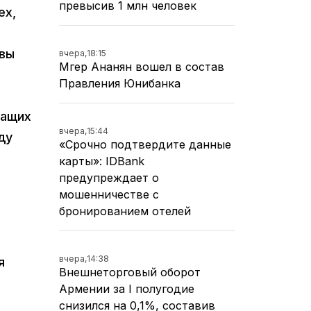
превысив 1 млн человек
ех,
овы
вчера,
18:15
Мгер Ананян вошел в состав
Правления Юнибанка
жащих
вчера,
15:44
ду
«Срочно подтвердите данные
карты»: IDBank
предупреждает о
мошенничестве с
бронированием отелей
вчера,
14:38
я
Внешнеторговый оборот
Армении за I полугодие
снизился на 0,1%, составив