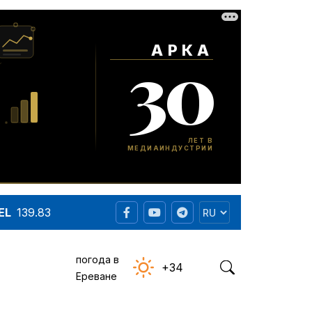
EL
139.83
погода в
+34
Ереване