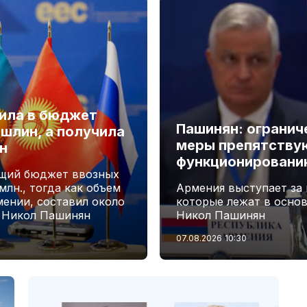
лила в бюджет
Пашинян: огранич
шлин, а получила
меры препятству
н
функционировани
бщий бюджет ввозных
лн., тогда как объем
Армения выступает за
мении, составил около
которые лежат в осно
А Никол Пашинян
Никол Пашинян
07.08.2026
10:30