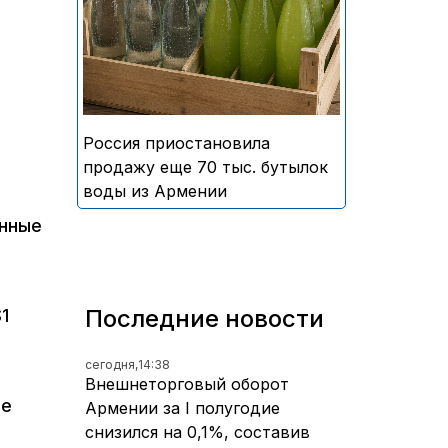
безалкогольных напитков
армянского производства
Россия приостановила
продажу еще 70 тыс. бутылок
воды из Армении
анные
Последние новости
1
сегодня,
14:38
Внешнеторговый оборот
це
Армении за I полугодие
снизился на 0,1%, составив