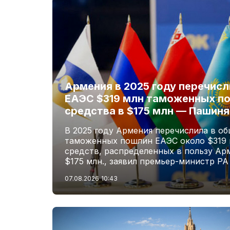
Армения в 2025 году перечис
ЕАЭС $319 млн таможенных по
средства в $175 млн — Пашиня
В 2025 году Армения перечислила в о
таможенных пошлин ЕАЭС около $319 м
средств, распределенных в пользу Ар
$175 млн., заявил премьер-министр Р
07.08.2026
10:43