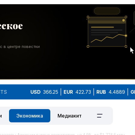
TS
USD
366.25
EUR
422.73
RUB
4.4889
G
и
Экономика
Медиакит