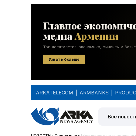
ARKATELECOM
|
ARMBANKS
|
PRODUC
Все новост