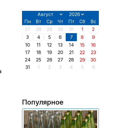
Пн
Вт
Ср
Чт
Пт
Сб
Вс
27
28
29
30
31
1
2
3
4
5
6
7
8
9
10
11
12
13
14
15
16
17
18
19
20
21
22
23
24
25
26
27
28
29
30
31
1
2
3
4
5
6
а
Популярное
В России приостановили
продажу более 70 тыс.
бутылок питьевой воды и