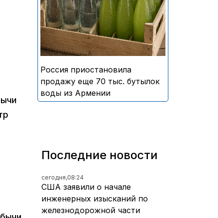
безалкогольных напитков
армянского производства
Россия приостановила
продажу еще 70 тыс. бутылок
воды из Армении
бычи
тр
Последние новости
сегодня,
08:24
США заявили о начале
инженерных изысканий по
железнодорожной части
обычи