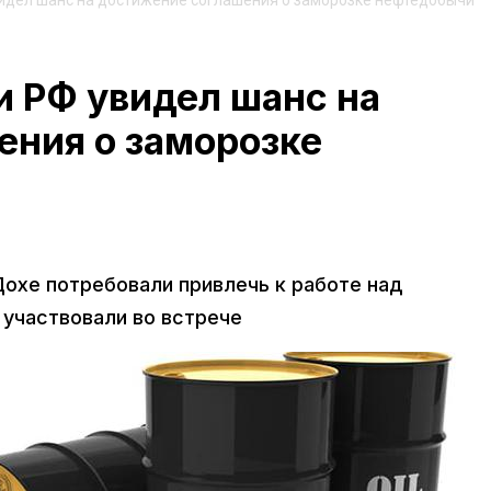
идел шанс на достижение соглашения о заморозке нефтедобычи
и РФ увидел шанс на
ения о заморозке
Дохе потребовали привлечь к работе над
 участвовали во встрече