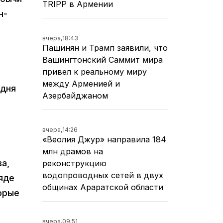
TRIPP в Армении
н-
вчера,
18:43
Пашинян и Трамп заявили, что
Вашингтонский Саммит мира
привел к реальному миру
между Арменией и
одня
Азербайджаном
вчера,
14:26
«Веолия Джур» направила 184
млн драмов на
а,
реконструкцию
водопроводных сетей в двух
ряде
общинах Араратской области
орые
вчера,
09:51