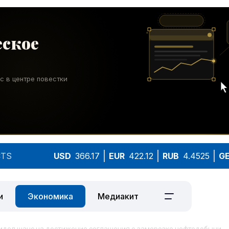
TS
USD
366.17
EUR
422.12
RUB
4.4525
G
и
Экономика
Медиакит