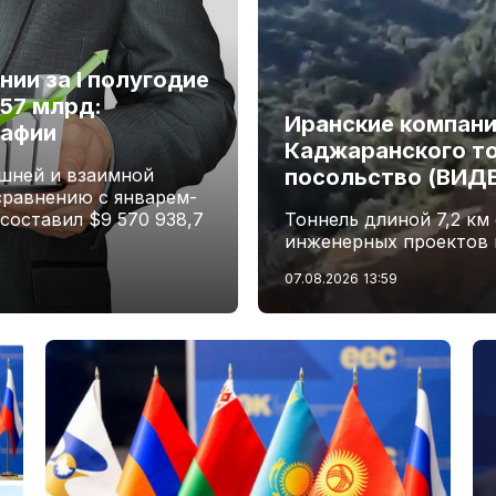
ии за I полугодие
,57 млрд:
Иранские компани
рафии
Каджаранского то
шней и взаимной
посольство (ВИД
сравнению с январем-
 составил $9 570 938,7
Тоннель длиной 7,2 км
инженерных проектов 
07.08.2026
13:59