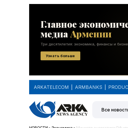
ARKATELECOM
|
ARMBANKS
|
PRODUC
Все новост