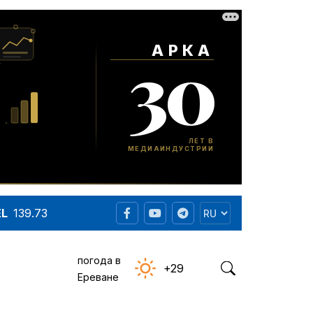
EL
139.73
погода в
+29
Ереване