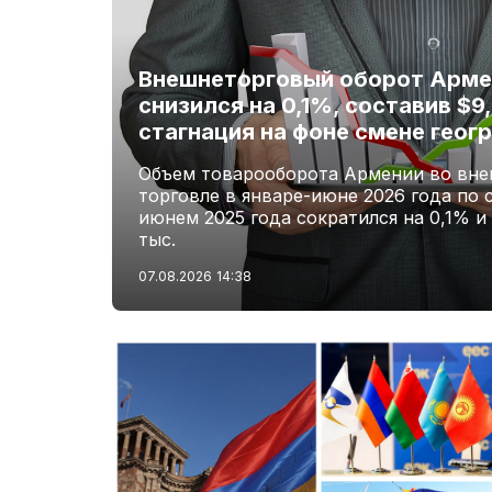
Внешнеторговый оборот Армен
снизился на 0,1%, составив $9
стагнация на фоне смене геог
Объем товарооборота Армении во вне
торговле в январе-июне 2026 года по 
июнем 2025 года сократился на 0,1% и
тыс.
07.08.2026
14:38