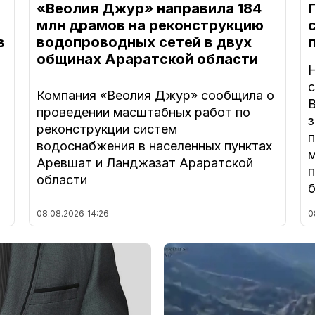
«Веолия Джур» направила 184
млн драмов на реконструкцию
в
водопроводных сетей в двух
общинах Араратской области
Компания «Веолия Джур» сообщила о
В
проведении масштабных работ по
з
реконструкции систем
а
водоснабжения в населенных пунктах
Аревшат и Ланджазат Араратской
п
области
08.08.2026
14:26
0