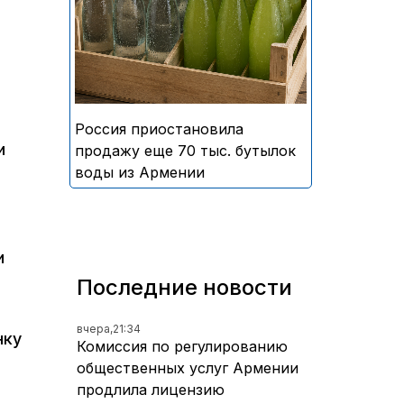
безалкогольных напитков
армянского производства
Россия приостановила
и
продажу еще 70 тыс. бутылок
воды из Армении
и
Последние новости
вчера,
21:34
нку
Комиссия по регулированию
общественных услуг Армении
продлила лицензию