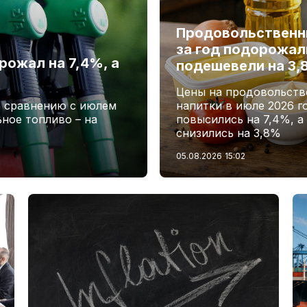
Продовольственн
за год подорожали
рожал на 7,4%, а
подешевели на 3
Цены на продовольств
о сравнению с июлем
напитки в июле 2026 г
ьное топливо – на
повысились на 7,4%, а
снизились на 3,8%
05.08.2026
15:02