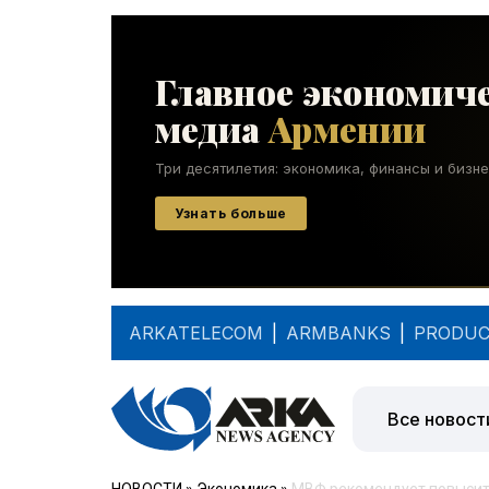
ARKATELECOM
|
ARMBANKS
|
PRODUC
Все новост