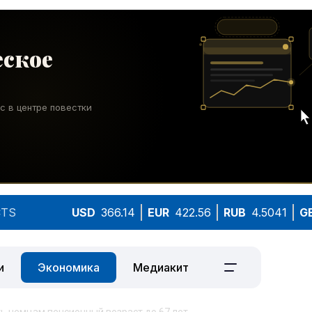
TS
USD
366.14
EUR
422.56
RUB
4.5041
G
и
Экономика
Медиакит