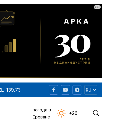
EL
139.73
погода в
+26
Ереване