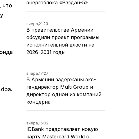
энергоблока «Раздан-5»
 что
у
вчера,
21:23
В правительстве Армении
обсудили проект программы
исполнительной власти на
фонда
2026–2031 годы
вчера,
17:27
В Армении задержаны экс-
гендиректор Multi Group и
 dpa.
директор одной из компаний
концерна
с
вчера,
16:32
IDBank представляет новую
карту Mastercard World с