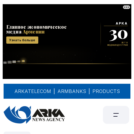
ARKATELECOM
|
ARMBANKS
|
PRODUCTS