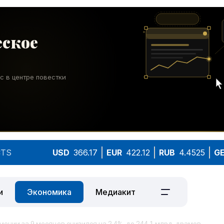
TS
USD
366.17
EUR
422.12
RUB
4.4525
G
и
Экономика
Медиакит