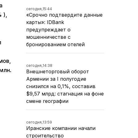
а
сегодня,
15:44
 ),
«Срочно подтвердите данные
карты»: IDBank
предупреждает о
мошенничестве с
л
бронированием отелей
мов,
сегодня,
14:38
 млн.
Внешнеторговый оборот
Армении за I полугодие
снизился на 0,1%, составив
$9,57 млрд: стагнация на фоне
смене географии
сегодня,
13:59
Иранские компании начали
строительство