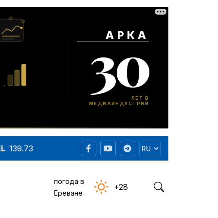
EL
139.73
погода в
+28
Ереване