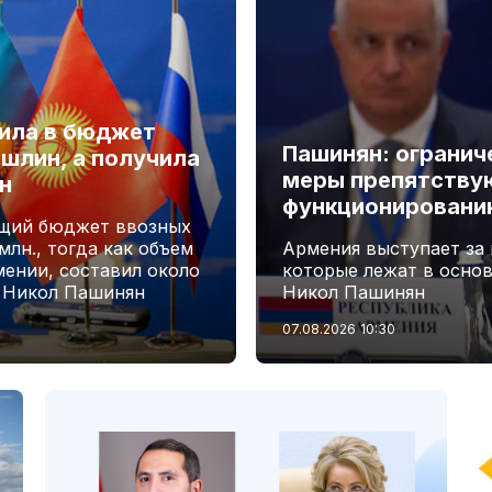
лила в бюджет
Пашинян: огранич
шлин, а получила
меры препятству
н
функционировани
бщий бюджет ввозных
лн., тогда как объем
Армения выступает за
мении, составил около
которые лежат в осно
А Никол Пашинян
Никол Пашинян
07.08.2026
10:30