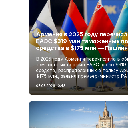
Армения в 2025 году перечис
ЕАЭС $319 млн таможенных по
средства в $175 млн — Пашиня
В 2025 году Армения перечислила в о
таможенных пошлин ЕАЭС около $319 м
средств, распределенных в пользу Ар
$175 млн., заявил премьер-министр Р
07.08.2026
10:43