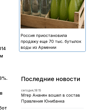
безалкогольных напитков
армянского производства
Россия приостановила
продажу еще 70 тыс. бутылок
воды из Армении
014
ом
Последние новости
13%.
сегодня,
18:15
ов
Мгер Ананян вошел в состав
Правления Юнибанка
бот