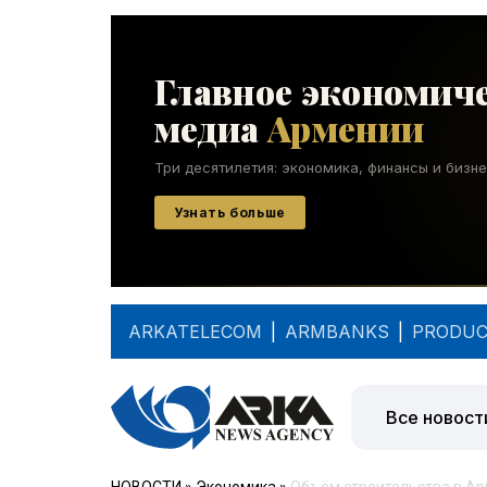
ARKATELECOM
|
ARMBANKS
|
PRODUC
Все новост