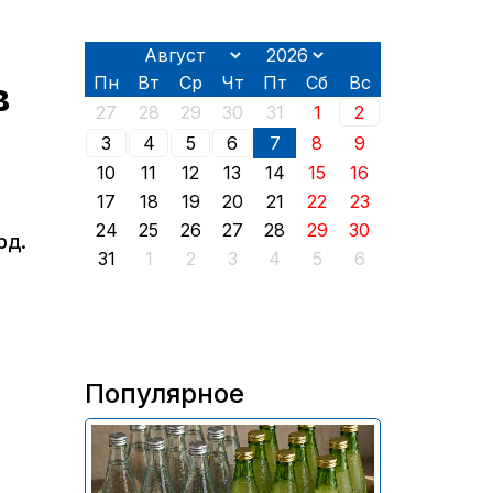
Пн
Вт
Ср
Чт
Пт
Сб
Вс
в
27
28
29
30
31
1
2
3
4
5
6
7
8
9
10
11
12
13
14
15
16
17
18
19
20
21
22
23
24
25
26
27
28
29
30
рд.
31
1
2
3
4
5
6
Популярное
В России приостановили
продажу более 70 тыс.
бутылок питьевой воды и