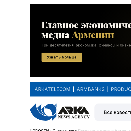
ARKATELECOM
|
ARMBANKS
|
PRODUC
Все новост