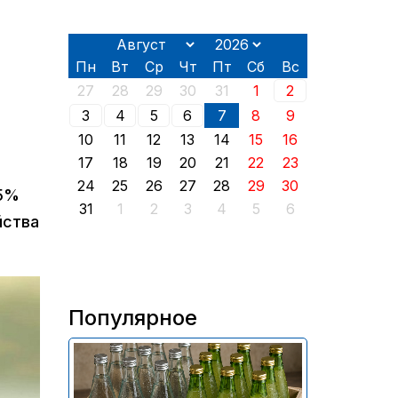
Пн
Вт
Ср
Чт
Пт
Сб
Вс
%
27
28
29
30
31
1
2
3
4
5
6
7
8
9
10
11
12
13
14
15
16
17
18
19
20
21
22
23
24
25
26
27
28
29
30
-5%
31
1
2
3
4
5
6
йства
Популярное
В России приостановили
продажу более 70 тыс.
бутылок питьевой воды и