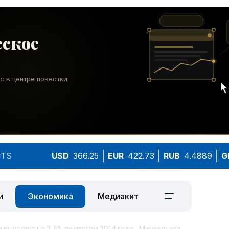
TS
USD
366.25
EUR
422.73
RUB
4.4889
G
и
Экономика
Медиакит