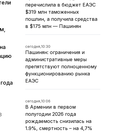
тели
перечислила в бюджет ЕАЭС
$319 млн таможенных
пошлин, а получила средства
в $175 млн — Пашинян
м,
на
сегодня,
10:30
Пашинян: ограничения и
ацию
административные меры
препятствуют полноценному
функционированию рынка
ЕАЭС
 года
сегодня,
10:06
В Армении в первом
полугодии 2026 года
З
рождаемость снизилась на
1.9%, смертность – на 4,7%