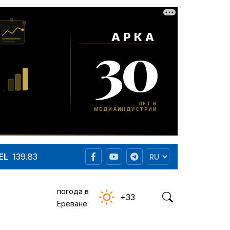
EL
139.83
погода в
+33
Ереване