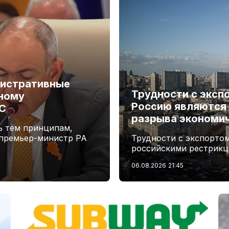
нистративные
Трудности с эксп
ному
Россию являются
С
разрыва экономич
ь тем принципам,
 премьер-министр РА
Трудности с экспортом
российскими рестрикц
06.08.2026
21:45