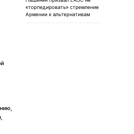
«торпедировать» стремление
Армении к альтернативам
ой
ению,
,