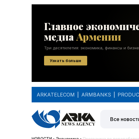
ARKATELECOM
|
ARMBANKS
|
PRODUC
Все новост