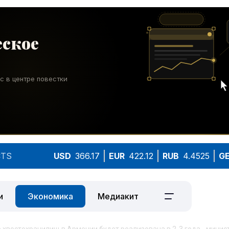
TS
USD
366.17
EUR
422.12
RUB
4.4525
G
и
Экономика
Медиакит