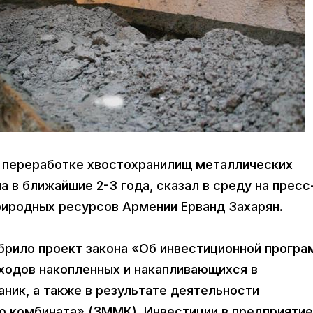
по переработке хвостохранилищ металлических
а в ближайшие 2-3 года, сказал в среду на пресс
риродных ресурсов Армении Ерванд Захарян.
брило проект закона «Об инвестиционной прогр
ходов накопленных и накапливающихся в
аник, а также в результате деятельности
 комбината» (ЗММК). Инвестиции в предприятие