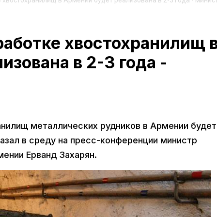
 хвостохранилищ в Армении будет реализована в 2-3 года - минис
работке хвостохранилищ 
зована в 2-3 года -
нилищ металлических рудников в Армении будет
казал в среду на пресс-конференции министр
мении Ерванд Захарян.