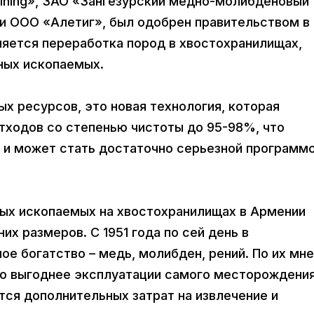
ining», ЗАО «Зангезурский медно-молибденовый
 и ООО «Алетиг», был одобрен правительством в
ляется переработка пород в хвостохранилищах,
ных ископаемых.
х ресурсов, это новая технология, которая
тходов со степенью чистоты до 95-98%, что
 и может стать достаточно серьезной программ
ных ископаемых на хвостохранилищах в Армении
 размеров. С 1951 года по сей день в
е богатство – медь, молибден, рений. По их мн
о выгоднее эксплуатации самого месторождения
тся дополнительных затрат на извлечение и