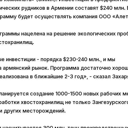
ческих рудников в Армении составят $240 млн. 
грамму будет осуществлять компания ООО «Алет
ограммы нацелена на решение экологических пр
остохранилищ.
 инвестиции - порядка $230-240 млн., и мы
а армянский рынок. Программа достаточно хорош
ализована в ближайшие 2-3 год», - сказал Захар
ланируется создание 1000-1500 новых рабочих м
работки хвостохранилищ не только Зангезурског
 и других месторождений.
 насчитывается 300 млн. тонн производственны