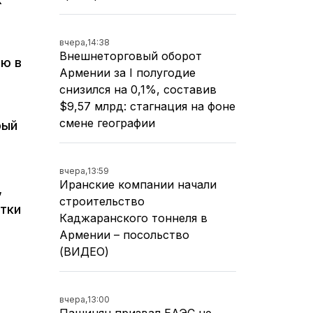
вчера,
14:38
Внешнеторговый оборот
ью в
Армении за I полугодие
снизился на 0,1%, составив
$9,57 млрд: стагнация на фоне
смене географии
рый
вчера,
13:59
Иранские компании начали
,
строительство
отки
Каджаранского тоннеля в
Армении – посольство
(ВИДЕО)
вчера,
13:00
Пашинян призвал ЕАЭС не