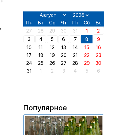
тр
Пн
Вт
Ср
Чт
Пт
Сб
Вс
в
27
28
29
30
31
1
2
3
4
5
6
7
8
9
10
11
12
13
14
15
16
17
18
19
20
21
22
23
24
25
26
27
28
29
30
31
1
2
3
4
5
6
Популярное
В России приостановили
продажу более 70 тыс.
бутылок питьевой воды и