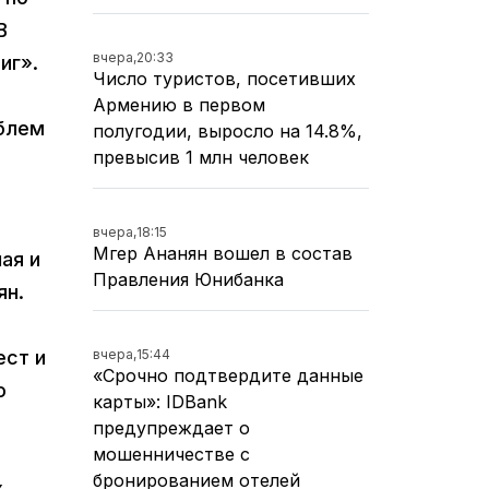
В
вчера,
20:33
иг».
Число туристов, посетивших
Армению в первом
облем
полугодии, выросло на 14.8%,
превысив 1 млн человек
вчера,
18:15
Мгер Ананян вошел в состав
ая и
Правления Юнибанка
ян.
вчера,
15:44
ест и
«Срочно подтвердите данные
о
карты»: IDBank
предупреждает о
мошенничестве с
бронированием отелей
х