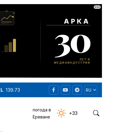
EL
139.73
погода в
+33
Ереване