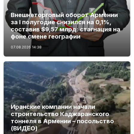
Внешнеторговый оборот Армении
за I полугодие снизился на 0,1%,
составив $9,57 млрд: стагнация на
фоне смене географии
07.08.2026
14:38
Иранские компании начали
строительство Каджаранского
тоннеля в Армении – посольство
(ВИДЕО)