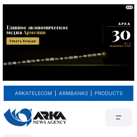
ARKATELECOM
|
ARMBANKS
|
PRODUCTS