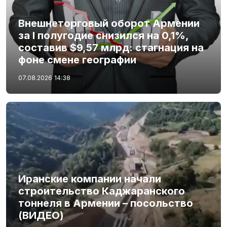
Внешнеторговый оборот Армении
за I полугодие снизился на 0,1%,
составив $9,57 млрд: стагнация на
фоне смене географии
07.08.2026
14:38
Иранские компании начали
строительство Каджаранского
тоннеля в Армении – посольство
(ВИДЕО)