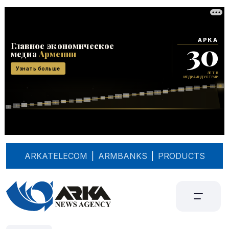
ARKATELECOM
|
ARMBANKS
|
PRODUCTS