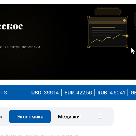
TS
USD
366.14
EUR
422.56
RUB
4.5041
G
и
Экономика
Медиакит