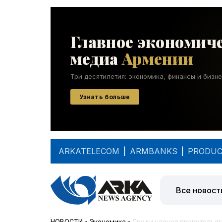
ARKATELECOM
|
ARMBANKS
|
PRODUC
Все новост