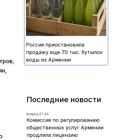
безалкогольных напитков
армянского производства
Россия приостановила
продажу еще 70 тыс. бутылок
воды из Армении
тров,
ян,
Последние новости
вчера,
21:34
Комиссия по регулированию
общественных услуг Армении
продлила лицензию
р