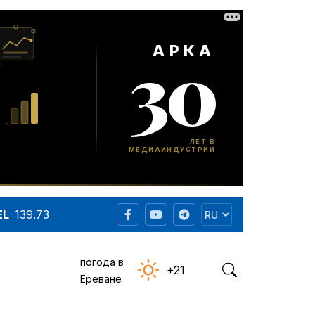
EL
139.73
погода в
+21
Ереване