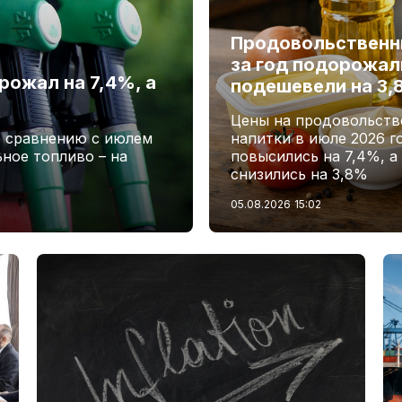
Продовольственн
за год подорожали
рожал на 7,4%, а
подешевели на 3
Цены на продовольств
о сравнению с июлем
напитки в июле 2026 г
ьное топливо – на
повысились на 7,4%, а
снизились на 3,8%
05.08.2026
15:02