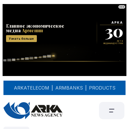
ARKATELECOM
|
ARMBANKS
|
PRODUCTS