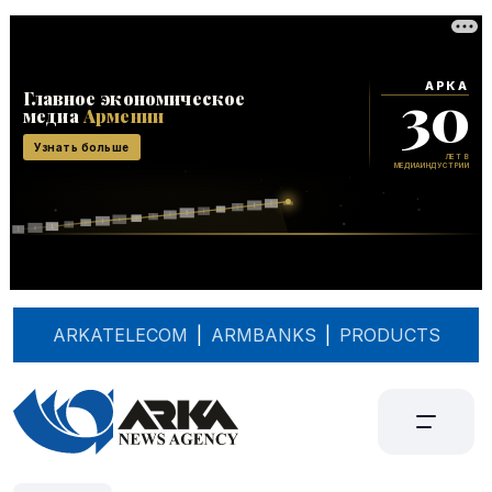
ARKATELECOM
|
ARMBANKS
|
PRODUCTS