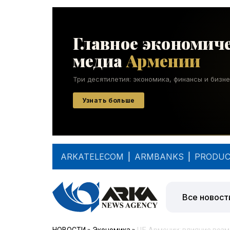
ARKATELECOM
|
ARMBANKS
|
PRODUC
Все новост