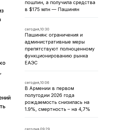
пошлин, а получила средства
в $175 млн — Пашинян
из
а
сегодня,
10:30
Пашинян: ограничения и
административные меры
препятствуют полноценному
функционированию рынка
ЕАЭС
ко
,
сегодня,
10:06
В Армении в первом
полугодии 2026 года
ений
рождаемость снизилась на
ть
1.9%, смертность – на 4,7%
сегодня,
09:29