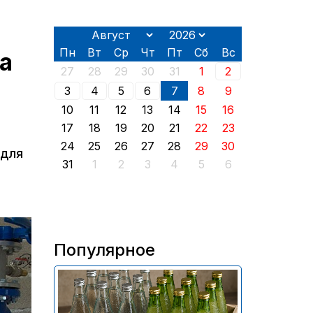
Пн
Вт
Ср
Чт
Пт
Сб
Вс
а
27
28
29
30
31
1
2
3
4
5
6
7
8
9
10
11
12
13
14
15
16
17
18
19
20
21
22
23
24
25
26
27
28
29
30
 для
31
1
2
3
4
5
6
Популярное
В России приостановили
продажу более 70 тыс.
бутылок питьевой воды и