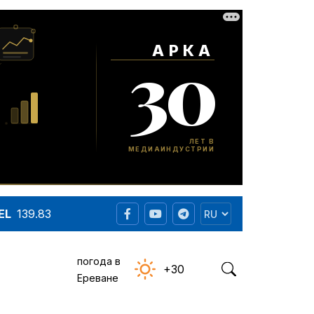
EL
139.83
погода в
+30
Ереване