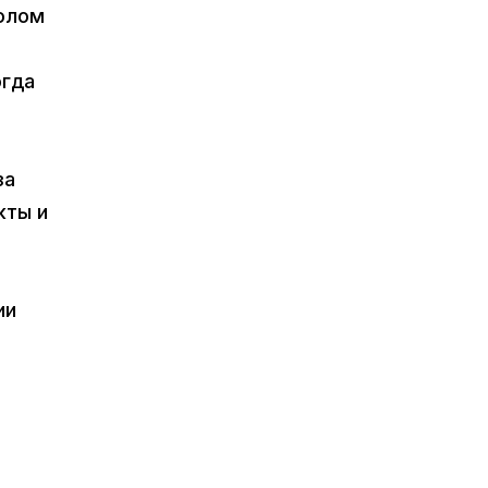
колом
огда
за
кты и
ии