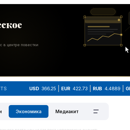
TS
USD
366.25
EUR
422.73
RUB
4.4889
G
и
Экономика
Медиакит