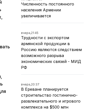
й
Численность постоянного
ь
населения Армении
увеличивается
х,
вчера,
21:45
Трудности с экспортом
армянской продукции в
ывать
Россию являются следствием
возможного разрыва
экономических связей - МИД
РФ
,
ть
вчера,
20:37
В Ереване планируется
для
строительство гостинично-
развлекательного и игрового
комплекса на $500 млн