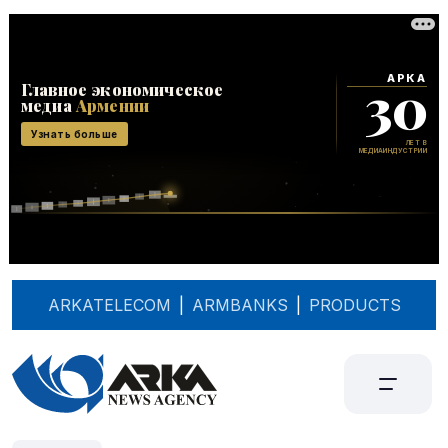
ARKATELECOM
|
ARMBANKS
|
PRODUCTS