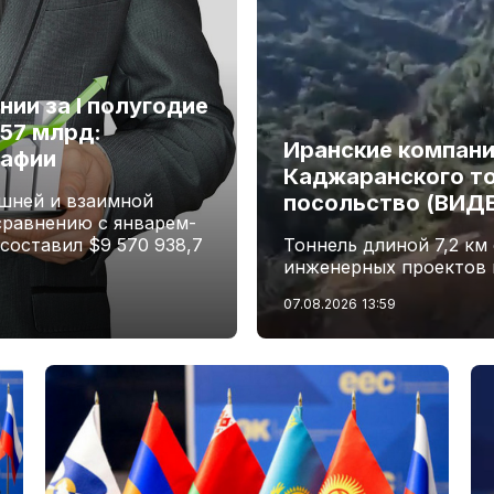
ии за I полугодие
,57 млрд:
Иранские компани
рафии
Каджаранского то
шней и взаимной
посольство (ВИД
сравнению с январем-
 составил $9 570 938,7
Тоннель длиной 7,2 км
инженерных проектов 
07.08.2026
13:59