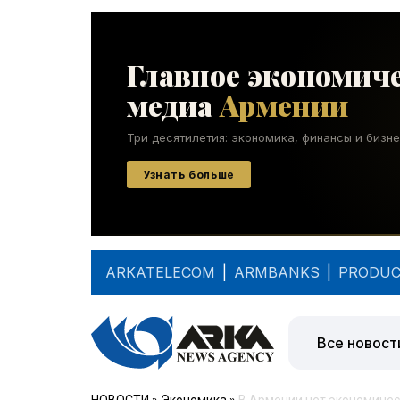
ARKATELECOM
|
ARMBANKS
|
PRODUC
Все новост