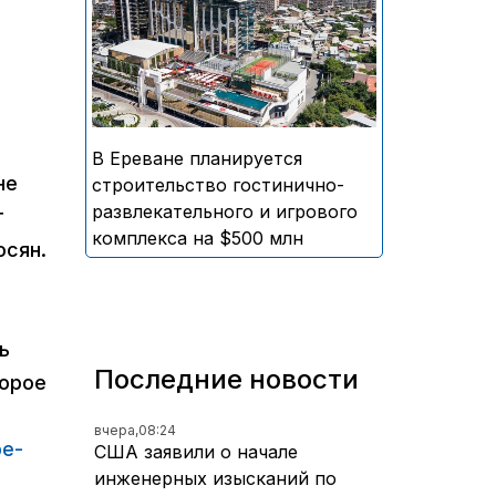
«Двин» и Seven Visions Resort &
Places
В Ереване планируется
не
строительство гостинично-
развлекательного и игрового
т
комплекса на $500 млн
осян.
ь
Последние новости
торое
вчера,
08:24
be-
США заявили о начале
инженерных изысканий по