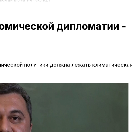
кой дипломатии - эксперт
номической дипломатии -
омической политики должна лежать климатическа