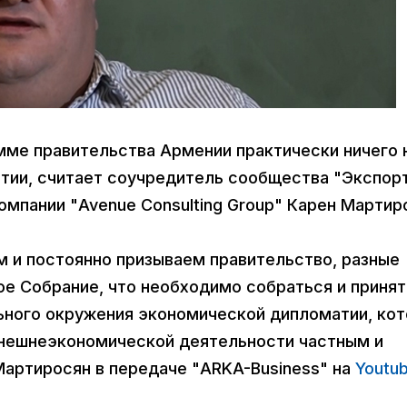
амме правительства Армении практически ничего 
тии, считает соучредитель сообщества "Экспор
омпании "Avenue Consulting Group" Карен Мартир
м и постоянно призываем правительство, разные
ое Собрание, что необходимо собраться и принят
ьного окружения экономической дипломатии, ко
внешнеэкономической деятельности частным и
Мартиросян в передаче "ARKA-Business" на
Youtu