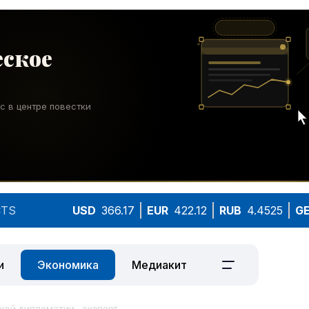
TS
USD
366.17
EUR
422.12
RUB
4.4525
G
и
Экономика
Медиакит