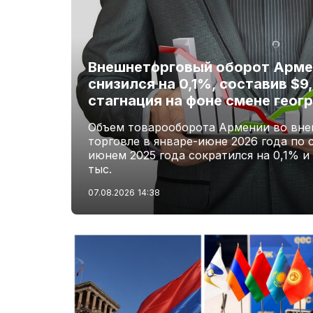
Внешнеторговый оборот Армен
снизился на 0,1%, составив $9
стагнация на фоне смене геог
Объем товарооборота Армении во вне
торговле в январе-июне 2026 года по 
июнем 2025 года сократился на 0,1% и
тыс.
07.08.2026
14:38