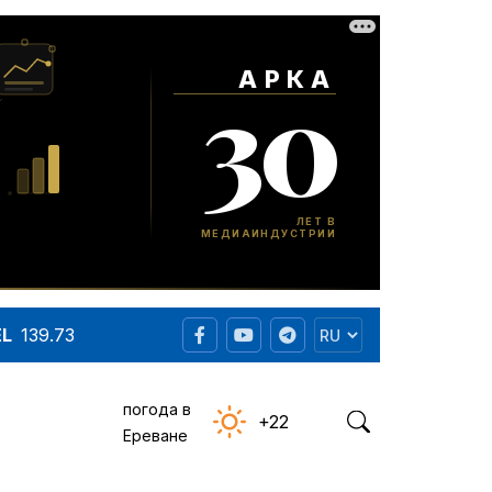
EL
139.73
погода в
+22
Ереване