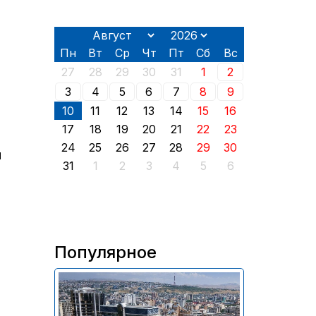
Пн
Вт
Ср
Чт
Пт
Сб
Вс
27
28
29
30
31
1
2
3
4
5
6
7
8
9
10
11
12
13
14
15
16
17
18
19
20
21
22
23
24
25
26
27
28
29
30
я
31
1
2
3
4
5
6
Популярное
Комппекс планируется создать
в сотрудничестве с
гостиничным комплексом