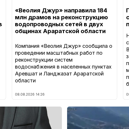
«Веолия Джур» направила 184
млн драмов на реконструкцию
в
водопроводных сетей в двух
общинах Араратской области
Компания «Веолия Джур» сообщила о
В
проведении масштабных работ по
з
реконструкции систем
а
водоснабжения в населенных пунктах
Аревшат и Ланджазат Араратской
п
области
08.08.2026
14:26
0