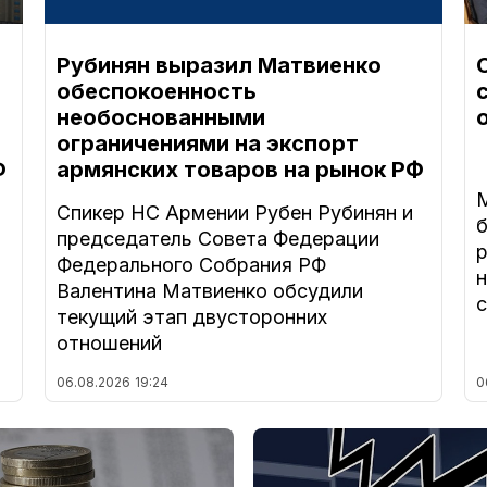
Рубинян выразил Матвиенко
обеспокоенность
необоснованными
ограничениями на экспорт
Ф
армянских товаров на рынок РФ
Спикер НС Армении Рубен Рубинян и
председатель Совета Федерации
Федерального Собрания РФ
н
Валентина Матвиенко обсудили
с
текущий этап двусторонних
отношений
06.08.2026
19:24
0