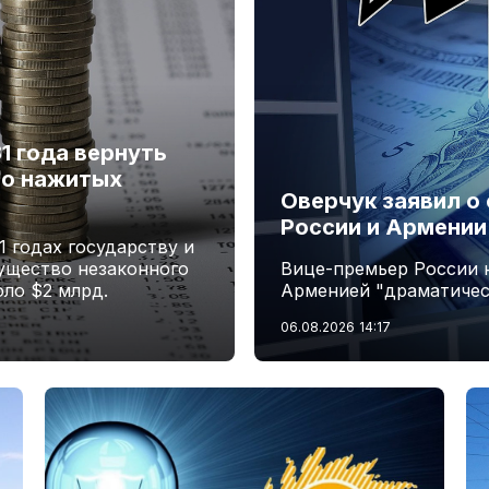
1 года вернуть
но нажитых
Оверчук заявил о
России и Армении
1 годах государству и
ущество незаконного
Вице-премьер России 
ло $2 млрд.
Арменией "драматичес
06.08.2026
14:17