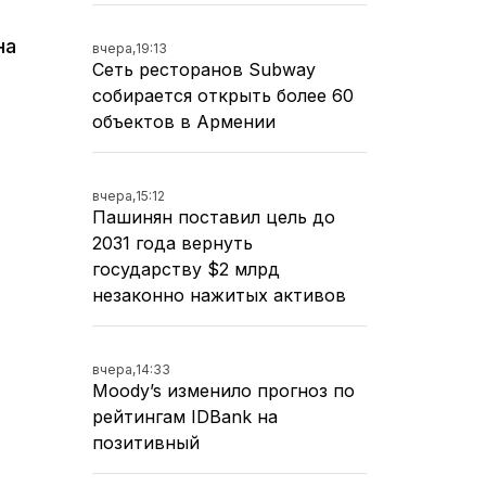
а
на
вчера,
19:13
Сеть ресторанов Subway
собирается открыть более 60
объектов в Армении
вчера,
15:12
Пашинян поставил цель до
2031 года вернуть
государству $2 млрд
незаконно нажитых активов
вчера,
14:33
Moody’s изменило прогноз по
рейтингам IDBank на
позитивный