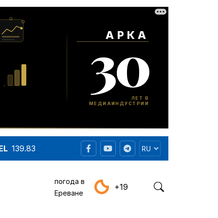
EL
139.83
погода в
+19
Ереване