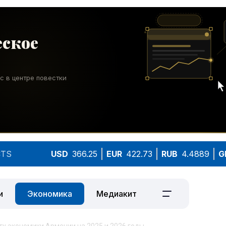
TS
USD
366.25
EUR
422.73
RUB
4.4889
G
и
Экономика
Медиакит