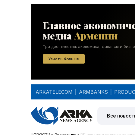
ARKATELECOM
|
ARMBANKS
|
PRODUC
Все новост