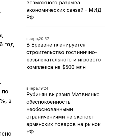
возможного разрыва
экономических связей - МИД
c
РФ
s,
вчера,
20:37
6 год
В Ереване планируется
строительство гостинично-
развлекательного и игрового
комплекса на $500 млн
.
вчера,
19:24
 по
Рубинян выразил Матвиенко
%, в
обеспокоенность
необоснованными
ограничениями на экспорт
армянских товаров на рынок
РФ
асно