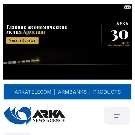
ARKATELECOM
|
ARMBANKS
|
PRODUCTS