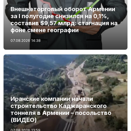
Внешнеторговый оборот Армении
за I полугодие снизился на 0,1%,
составив $9,57 млрд: стагнация на
фоне смене географии
07.08.2026
14:38
Иранские компании начали
строительство Каджаранского
тоннеля в Армении – посольство
(ВИДЕО)
07.08.2026
13:59