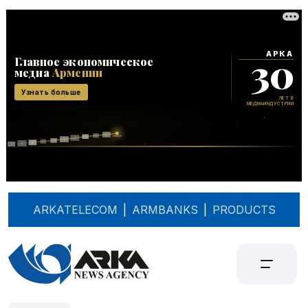
ARKATELECOM
|
ARMBANKS
|
PRODUCTS