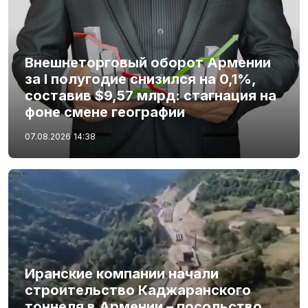
Внешнеторговый оборот Армении
за I полугодие снизился на 0,1%,
составив $9,57 млрд: стагнация на
фоне смене географии
07.08.2026
14:38
Иранские компании начали
строительство Каджаранского
тоннеля в Армении – посольство