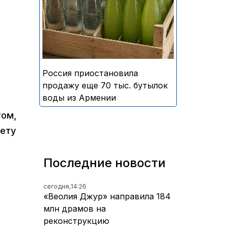
безалкогольных напитков
армянского производства
Россия приостановила
продажу еще 70 тыс. бутылок
воды из Армении
том,
зету
Последние новости
сегодня,
14:26
«Веолия Джур» направила 184
млн драмов на
реконструкцию