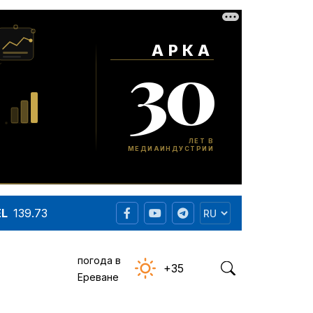
EL
139.73
погода в
+35
Ереване