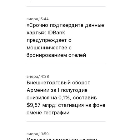
вчера,
15:44
«Срочно подтвердите данные
карты»: IDBank
предупреждает о
мошенничестве с
бронированием отелей
вчера,
14:38
Внешнеторговый оборот
Армении за I полугодие
снизился на 0,1%, составив
$9,57 млрд: стагнация на фоне
смене географии
вчера,
13:59
Иранские компании начали