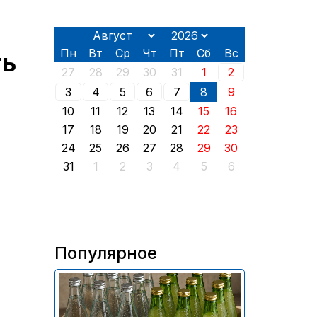
Пн
Вт
Ср
Чт
Пт
Сб
Вс
ть
27
28
29
30
31
1
2
3
4
5
6
7
8
9
10
11
12
13
14
15
16
17
18
19
20
21
22
23
24
25
26
27
28
29
30
31
1
2
3
4
5
6
Популярное
В России приостановили
продажу более 70 тыс.
бутылок питьевой воды и