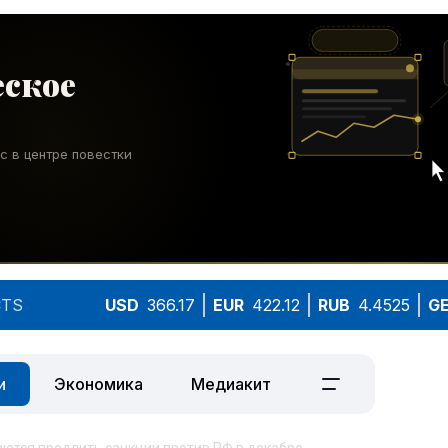
TS
USD
366.17
EUR
422.12
RUB
4.4525
G
и
Экономика
Медиакит