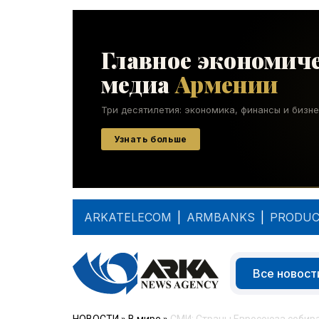
ARKATELECOM
|
ARMBANKS
|
PRODUC
Все новост