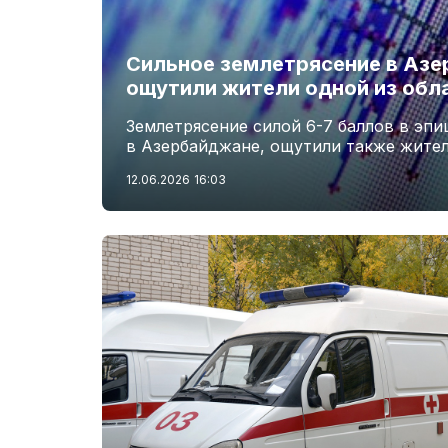
Сильное землетрясение в Аз
ощутили жители одной из обл
Землетрясение силой 6-7 баллов в эп
в Азербайджане, ощутили также жите
12.06.2026
16:03