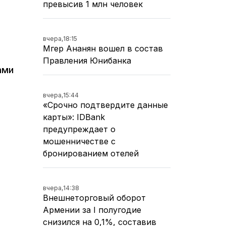
превысив 1 млн человек
вчера,
18:15
Мгер Ананян вошел в состав
Правления Юнибанка
ами
вчера,
15:44
«Срочно подтвердите данные
карты»: IDBank
предупреждает о
мошенничестве с
бронированием отелей
вчера,
14:38
Внешнеторговый оборот
Армении за I полугодие
снизился на 0,1%, составив