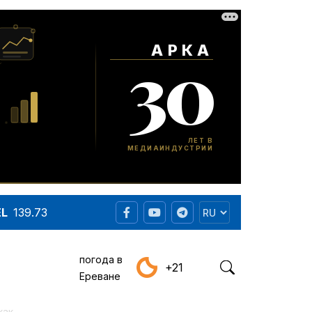
EL
139.73
погода в
+21
Ереване