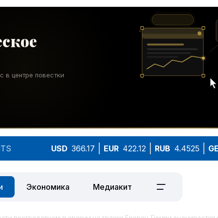
TS
USD
366.17
EUR
422.12
RUB
4.4525
G
и
Экономика
Медиакит