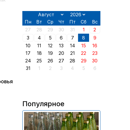
как
Пн
Вт
Ср
Чт
Пт
Сб
Вс
27
28
29
30
31
1
2
3
4
5
6
7
8
9
10
11
12
13
14
15
16
17
18
19
20
21
22
23
24
25
26
27
28
29
30
31
1
2
3
4
5
6
ровья
Популярное
В России приостановили
продажу более 70 тыс.
бутылок питьевой воды и