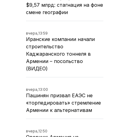
$9,57 млрд: стагнация на фоне
смене географии
вчера,
13:59
Иранские компании начали
строительство
Каджаранского тоннеля в
Армении – посольство
(ВИДЕО)
вчера,
13:00
Пашинян призвал ЕАЭС не
«торпедировать» стремление
Армении к альтернативам
вчера,
12:50
Оверчук: Армения не