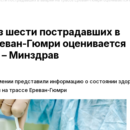
ести пострадавших в аварии на трассе Ереван-Гюмри оценивается 
з шести пострадавших в
реван-Гюмри оценивается
 – Минздрав
мении представили информацию о состоянии здо
и на трассе Ереван-Гюмри