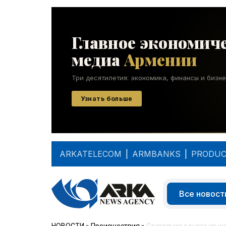
ARKATELECOM
|
ARMBANKS
|
PRODUC
Все новост