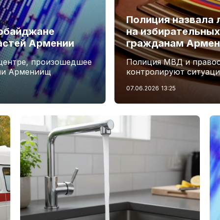
Полиция назвала
ербайджане
на избирательных
астей Армении
гражданам Армен
ицентре, произошедшее
Полиция МВД и правоо
ли Армениищ
контролируют ситуаци
07.06.2026
13:25