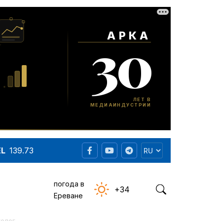
EL
139.73
погода в
+34
Ереване