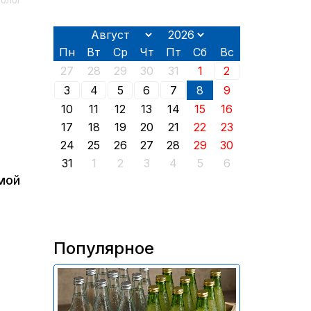
толог
Пн
Вт
Ср
Чт
Пт
Сб
Вс
27
28
29
30
31
1
2
3
4
5
6
7
8
9
10
11
12
13
14
15
16
17
18
19
20
21
22
23
24
25
26
27
28
29
30
31
1
2
3
4
5
6
мой
р
Популярное
В России приостановили
продажу более 70 тыс.
бутылок питьевой воды и