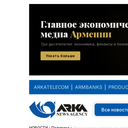
ARKATELECOM
|
ARMBANKS
|
PRODUC
Все новост