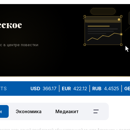
TS
USD
366.17
EUR
422.12
RUB
4.4525
G
и
Экономика
Медиакит