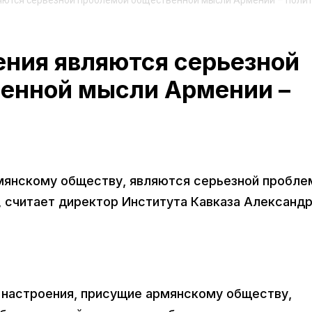
яются серьезной проблемой общественной мысли Армении – поли
ения являются серьезной
енной мысли Армении –
мянскому обществу, являются серьезной пробле
 считает директор Института Кавказа Александ
е настроения, присущие армянскому обществу,