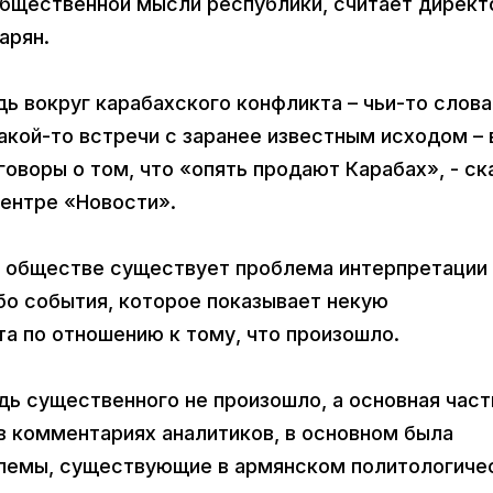
бщественной мысли республики, считает директ
арян.
ь вокруг карабахского конфликта – чьи-то слова
какой-то встречи с заранее известным исходом – 
оворы о том, что «опять продают Карабах», - ск
ентре «Новости».
м обществе существует проблема интерпретации 
бо события, которое показывает некую
та по отношению к тому, что произошло.
удь существенного не произошло, а основная част
в комментариях аналитиков, в основном была
облемы, существующие в армянском политологич