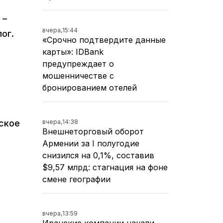
 –
вчера,
15:44
ог.
«Срочно подтвердите данные
карты»: IDBank
предупреждает о
мошенничестве с
бронированием отелей
вчера,
14:38
нское
Внешнеторговый оборот
Армении за I полугодие
снизился на 0,1%, составив
$9,57 млрд: стагнация на фоне
смене географии
вчера,
13:59
Иранские компании начали