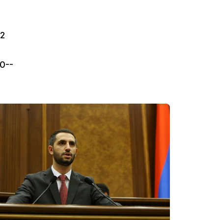
92
0--