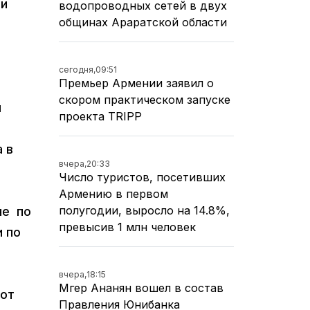
ми
водопроводных сетей в двух
общинах Араратской области
сегодня,
09:51
Премьер Армении заявил о
скором практическом запуске
м
проекта TRIPP
 в
вчера,
20:33
Число туристов, посетивших
Армению в первом
полугодии, выросло на 14.8%,
не по
превысив 1 млн человек
и по
вчера,
18:15
Мгер Ананян вошел в состав
 от
Правления Юнибанка