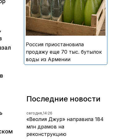
ор
безалкогольных напитков
армянского производства
,
в
Россия приостановила
азал
продажу еще 70 тыс. бутылок
воды из Армении
в
Последние новости
ь
сегодня,
14:26
«Веолия Джур» направила 184
млн драмов на
еском
реконструкцию