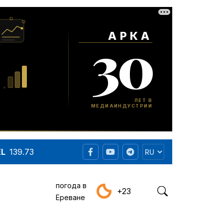
EL
139.73
погода в
+23
Ереване