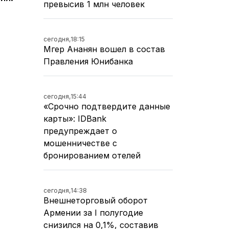
превысив 1 млн человек
сегодня,
18:15
Мгер Ананян вошел в состав
Правления Юнибанка
сегодня,
15:44
«Срочно подтвердите данные
карты»: IDBank
предупреждает о
мошенничестве с
бронированием отелей
сегодня,
14:38
Внешнеторговый оборот
Армении за I полугодие
снизился на 0,1%, составив