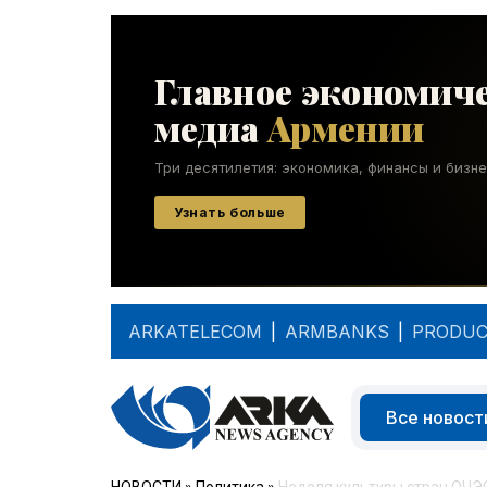
ARKATELECOM
|
ARMBANKS
|
PRODUC
Все новост