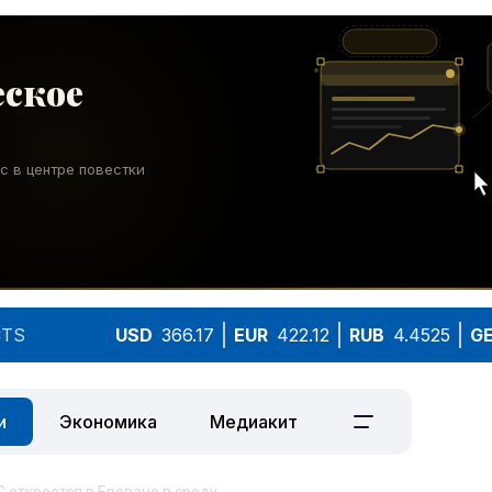
TS
USD
366.17
EUR
422.12
RUB
4.4525
G
и
Экономика
Медиакит