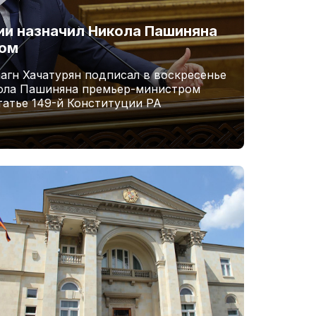
и назначил Никола Пашиняна
ром
агн Хачатурян подписал в воскресенье
кола Пашиняна премьер-министром
татье 149-й Конституции РА