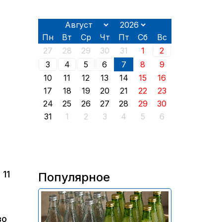
Пн
Вт
Ср
Чт
Пт
Сб
Вс
27
28
29
30
31
1
2
3
4
5
6
7
8
9
10
11
12
13
14
15
16
17
18
19
20
21
22
23
24
25
26
27
28
29
30
31
1
2
3
4
5
6
 11
Популярное
В России приостановили
продажу более 70 тыс.
во
бутылок питьевой воды и