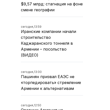
$9,57 млрд: стагнация на фоне
смене географии
сегодня,
13:59
Иранские компании начали
строительство
Каджаранского тоннеля в
Армении – посольство
(ВИДЕО)
сегодня,
13:00
Пашинян призвал ЕАЭС не
«торпедировать» стремление
Армении к альтернативам
сегодня,
12:50
Оверчук: Армения не