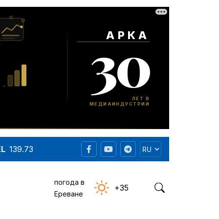
EL
139.73
погода в
+35
Ереване