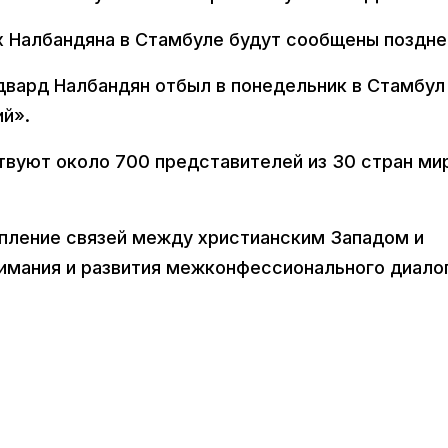
х Налбандяна в Стамбуле будут сообщены поздне
вард Налбандян отбыл в понедельник в Стамбул
ий».
твуют около 700 представителей из 30 стран ми
епление связей между христианским Западом и
мания и развития межконфессионального диалог