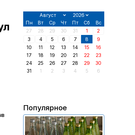
Пн
Вт
Ср
Чт
Пт
Сб
Вс
ул
27
28
29
30
31
1
2
3
4
5
6
7
8
9
10
11
12
13
14
15
16
17
18
19
20
21
22
23
24
25
26
27
28
29
30
31
1
2
3
4
5
6
Популярное
ыв
В России приостановили
продажу более 70 тыс.
бутылок питьевой воды и