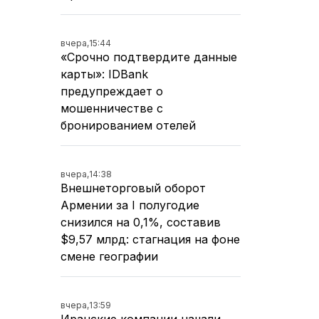
вчера,
15:44
«Срочно подтвердите данные
карты»: IDBank
предупреждает о
мошенничестве с
бронированием отелей
вчера,
14:38
Внешнеторговый оборот
Армении за I полугодие
снизился на 0,1%, составив
$9,57 млрд: стагнация на фоне
смене географии
вчера,
13:59
Иранские компании начали