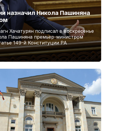
и назначил Никола Пашиняна
ром
агн Хачатурян подписал в воскресенье
кола Пашиняна премьер-министром
татье 149-й Конституции РА