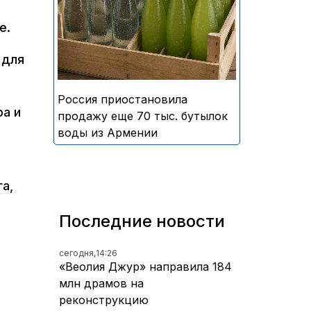
безалкогольных напитков
е.
армянского производства
 для
Россия приостановила
ра и
продажу еще 70 тыс. бутылок
воды из Армении
а,
Последние новости
сегодня,
14:26
«Веолия Джур» направила 184
млн драмов на
реконструкцию