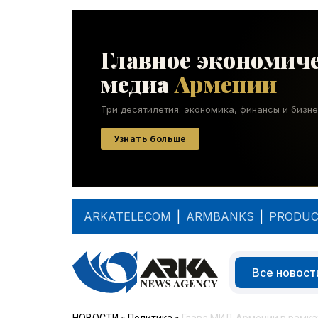
ARKATELECOM
|
ARMBANKS
|
PRODUC
Все новост