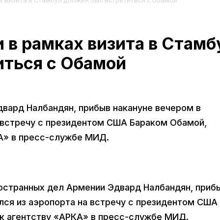
 визита в Стамбул должен был встретиться с Обамой
в рамках визита в Стамб
иться с Обамой
вард Налбандян, прибыв накануне вечером в
а встречу с президентом США Бараком Обамой,
А» в пресс-службе МИД.
ностранных дел Армении Эдвард Налбандян, приб
лся из аэропорта на встречу с президентом США
к агентству «АРКА» в пресс-службе МИД.