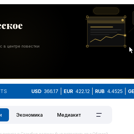
TS
USD
366.17
EUR
422.12
RUB
4.4525
G
и
Экономика
Медиакит