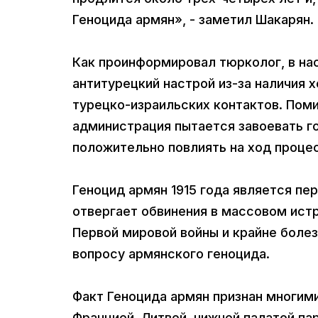
Геноцида армян», - заметил Шакарян.
Как проинформировал тюрколог, в н
антитурецкий настрой из-за наличия
турецко-израильских контактов. Поми
администрация пытается завоевать г
положительно повлиять на ход проц
Геноцид армян 1915 года является пе
отвергает обвинения в массовом ист
Первой мировой войны и крайне болез
вопросу армянского геноцида.
Факт Геноцида армян признан многими
Францией, Литвой, нижней палатой па