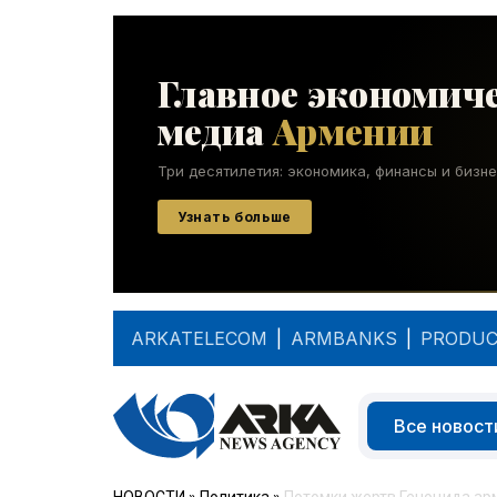
ARKATELECOM
|
ARMBANKS
|
PRODUC
Все новост