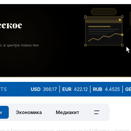
TS
USD
366.17
EUR
422.12
RUB
4.4525
G
и
Экономика
Медиакит