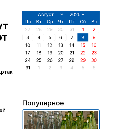
Пн
Вт
Ср
Чт
Пт
Сб
Вс
ут
27
28
29
30
31
1
2
рт
3
4
5
6
7
8
9
10
11
12
13
14
15
16
17
18
19
20
21
22
23
24
25
26
27
28
29
30
31
1
2
3
4
5
6
Артак
Популярное
ей
В России приостановили
продажу более 70 тыс.
бутылок питьевой воды и