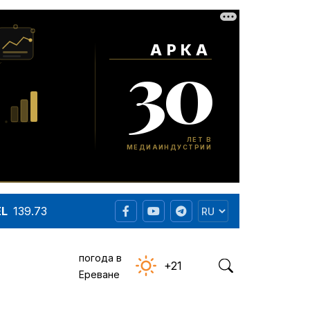
EL
139.73
погода в
+21
Ереване