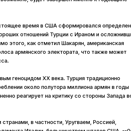
астоящее время в США сформировался определе
 хороших отношений Турции с Ираном и осложнивш
мо этого, как отметил Шакарян, американская
олоса армянского электората, что также может
есса.
рвым геноцидом ХХ века. Турция традиционно
реблении около полутора миллиона армян в годы
ненно реагирует на критику со стороны Запада в
 странами, в частности, Уругваем, Россией,
рламента Италии, большинством штатов США. --0