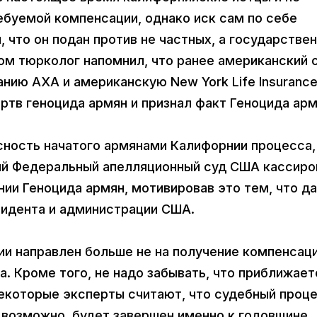
буемой компенсации, однако иск сам по себе
 что он подан против не частных, а государстве
том тюрколог напомнил, что ранее американский 
нию АХА и американскую New York Life Insuranc
тв геноцида армян и признал факт Геноцида арм
асность начатого армянами Калифорнии процесса,
ый Федеральный апелляционный суд США кассиро
ии Геноцида армян, мотивировав это тем, что д
зидента и администрации США.
и направлен больше не на получение компенсаци
. Кроме того, не надо забывать, что приближает
Некоторые эксперты считают, что судебный проц
, возможно, будет завершен именно к годовщине