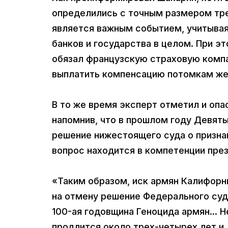
определились с точным размером тре
является важным событием, учитывая,
банков и государства в целом. При э
обязал французскую страховую компа
выплатить компенсацию потомкам жер
В то же время эксперт отметил и оп
напомнив, что в прошлом году Девят
решение нижестоящего суда о признан
вопрос находится в компетенции пре
«Таким образом, иск армян Калифорни
на отмену решение Федерального суда
100-ая годовщина Геноцида армян... 
продлится около трех-четырех лет и