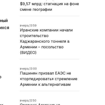
$9,57 млрд: стагнация на фоне
смене географии
нный
вчера,
13:59
ихся
Иранские компании начали
строительство
Каджаранского тоннеля в
Армении – посольство
(ВИДЕО)
вчера,
13:00
Пашинян призвал ЕАЭС не
о
«торпедировать» стремление
Армении к альтернативам
вчера,
12:50
--
Оверчук: Армения не