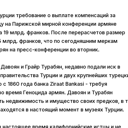
урции требование о выплате компенсаций за
оду на Парижской мирной конференции армяне
а 19 млрд. франков. После перерасчетов размер
,5 млрд. франков, что по сегодняшним меркам
арян на пресс-конференции во вторник.
Давоян и Грайр Турабян, недавно подали иск в
правительства Турции и двух крупнейших турецк
с 1860 года банка Ziraat Bankasi - требуя
о время Геноцида армян. Давоян и Турабян
ь недвижимость и имущество своих предков, в 
аходятся в настоящий момент в музеях Турции.
в настоящее время калифорнийские истцы и не