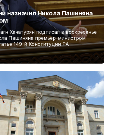
и назначил Никола Пашиняна
ром
агн Хачатурян подписал в воскресенье
кола Пашиняна премьер-министром
татье 149-й Конституции РА