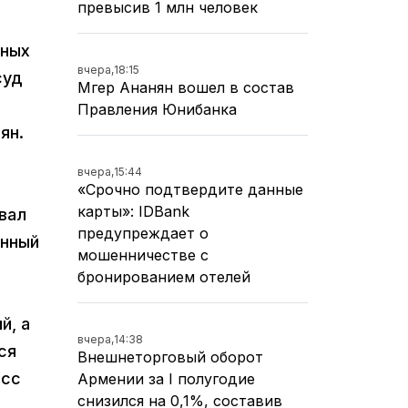
превысив 1 млн человек
нных
вчера,
18:15
суд
Мгер Ананян вошел в состав
e
Правления Юнибанка
ян.
вчера,
15:44
«Срочно подтвердите данные
карты»: IDBank
вал
предупреждает о
анный
мошенничестве с
бронированием отелей
й, а
вчера,
14:38
ся
Внешнеторговый оборот
есс
Армении за I полугодие
снизился на 0,1%, составив