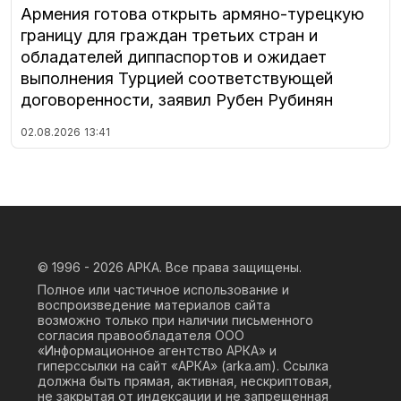
Армения готова открыть армяно-турецкую
границу для граждан третьих стран и
обладателей диппаспортов и ожидает
выполнения Турцией соответствующей
договоренности, заявил Рубен Рубинян
02.08.2026
13:41
© 1996 - 2026
АРКА. Все права защищены.
Полное или частичное использование и
воспроизведение материалов сайта
возможно только при наличии письменного
согласия правообладателя ООО
«Информационное агентство АРКА» и
гиперссылки на сайт «АРКА» (
arka.am
). Ссылка
должна быть прямая, активная, нескриптовая,
не закрытая от индексации и не запрещенная