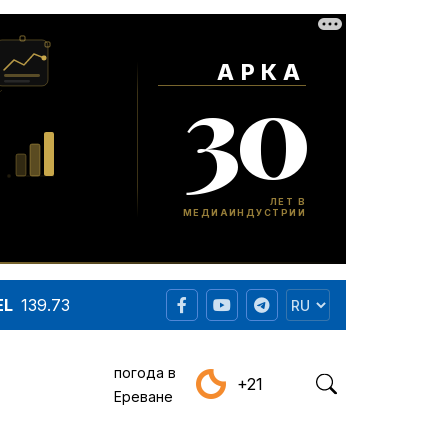
EL
139.73
погода в
+21
Ереване