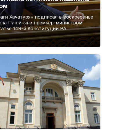
ром
агн Хачатурян подписал в воскресенье
кола Пашиняна премьер-министром
татье 149-й Конституции РА