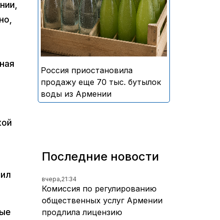
нии,
безалкогольных напитков
но,
армянского производства
ная
Россия приостановила
продажу еще 70 тыс. бутылок
воды из Армении
кой
Последние новости
вил
вчера,
21:34
Комиссия по регулированию
общественных услуг Армении
ные
продлила лицензию