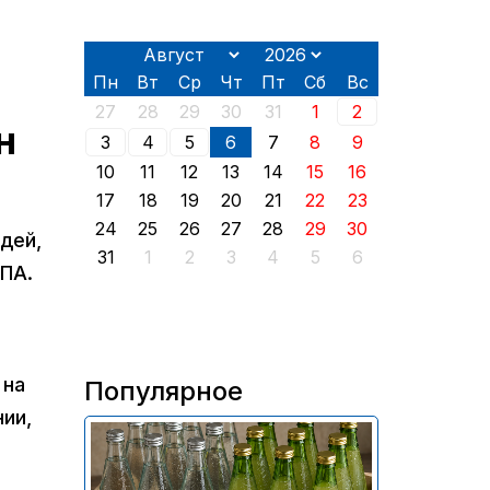
Пн
Вт
Ср
Чт
Пт
Сб
Вс
27
28
29
30
31
1
2
н
3
4
5
6
7
8
9
10
11
12
13
14
15
16
17
18
19
20
21
22
23
24
25
26
27
28
29
30
дей,
31
1
2
3
4
5
6
ПА.
 на
Популярное
ии,
В России приостановили
продажу более 70 тыс.
бутылок питьевой воды и