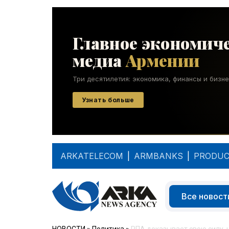
ARKATELECOM
|
ARMBANKS
|
PRODUC
Все новост