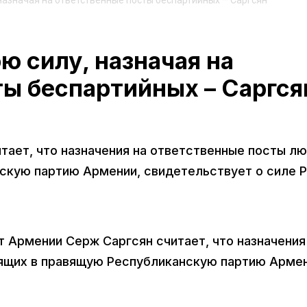
назначая на ответственные посты беспартийных – Саргсян
ю силу, назначая на
ты беспартийных – Саргся
тает, что назначения на ответственные посты лю
скую партию Армении, свидетельствует о силе Р
нт Армении Серж Саргсян считает, что назначения
ящих в правящую Республиканскую партию Армен