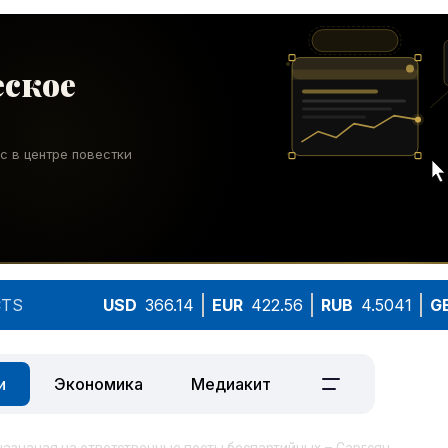
TS
USD
366.14
EUR
422.56
RUB
4.5041
G
и
Экономика
Медиакит