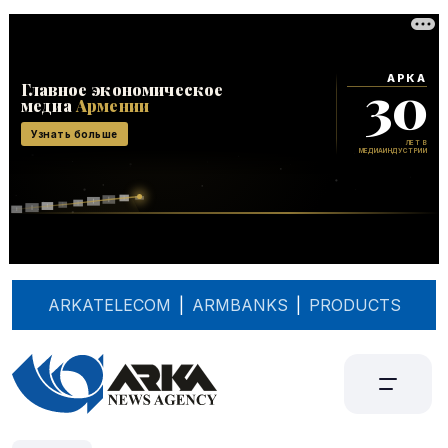
ARKATELECOM
|
ARMBANKS
|
PRODUCTS