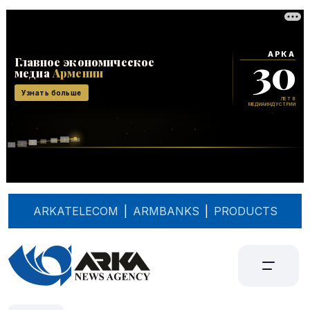
ARKATELECOM
|
ARMBANKS
|
PRODUCTS