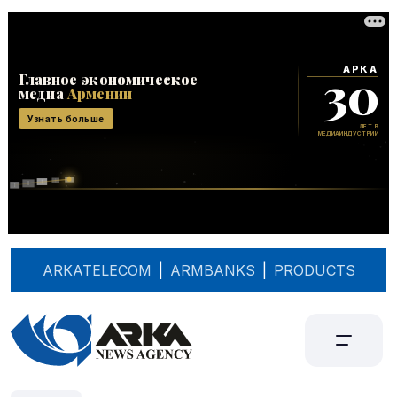
ARKATELECOM
|
ARMBANKS
|
PRODUCTS