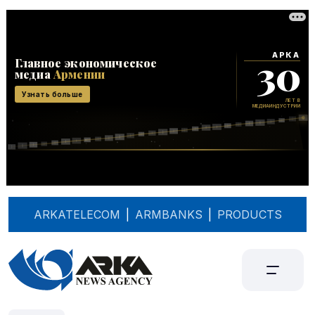
ARKATELECOM
|
ARMBANKS
|
PRODUCTS