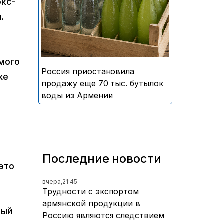
экс-
безалкогольных напитков
.
армянского производства
имого
Россия приостановила
же
продажу еще 70 тыс. бутылок
воды из Армении
Последние новости
это
вчера,
21:45
Трудности с экспортом
армянской продукции в
рый
Россию являются следствием