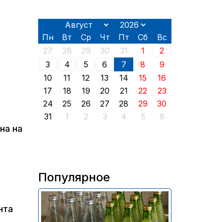
Пн
Вт
Ср
Чт
Пт
Сб
Вс
27
28
29
30
31
1
2
3
4
5
6
7
8
9
10
11
12
13
14
15
16
17
18
19
20
21
22
23
24
25
26
27
28
29
30
31
1
2
3
4
5
6
на на
Популярное
В России приостановили
нта
продажу более 70 тыс.
бутылок питьевой воды и