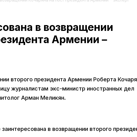
 возвращении Кочаряна на пост президента Армении – эксперт
сована в возвращении
резидента Армении –
нии второго президента Армении Роберта Кочаря
тницу журналистам экс-министр иностранных дел
литолог Арман Меликян.
не заинтересована в возвращении второго президе