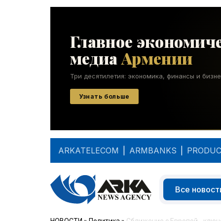
ARKATELECOM
|
ARMBANKS
|
PRODUC
Все новост