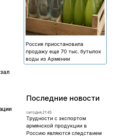
безалкогольных напитков
армянского производства
Россия приостановила
продажу еще 70 тыс. бутылок
воды из Армении
азал
Последние новости
ации
сегодня,
21:45
Трудности с экспортом
армянской продукции в
Россию являются следствием