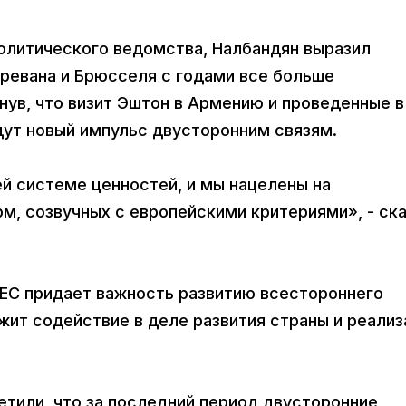
олитического ведомства, Налбандян выразил
Еревана и Брюсселя с годами все больше
нув, что визит Эштон в Армению и проведенные в
ут новый импульс двусторонним связям.
й системе ценностей, и мы нацелены на
, созвучных с европейскими критериями», - ск
 ЕС придает важность развитию всестороннего
жит содействие в деле развития страны и реализ
тили, что за последний период двусторонние