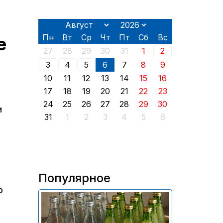
Пн
Вт
Ср
Чт
Пт
Сб
Вс
е
27
28
29
30
31
1
2
3
4
5
6
7
8
9
10
11
12
13
14
15
16
17
18
19
20
21
22
23
24
25
26
27
28
29
30
и
31
1
2
3
4
5
6
Популярное
о
В России приостановили
продажу более 70 тыс.
бутылок питьевой воды и