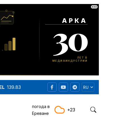
EL
139.83
погода в
+23
Ереване