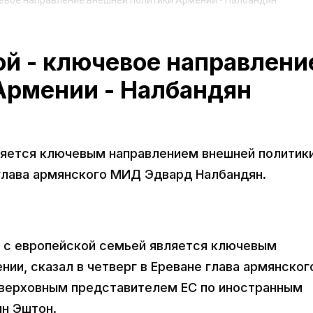
чевое направление внешней политики Армении - Налбандян
й - ключевое направлени
Армении - Налбандян
ляется ключевым направлением внешней политик
 глава армянского МИД Эдвард Налбандян.
ие с европейской семьей является ключевым
ии, сказал в четверг в Ереване глава армянског
 верховным представителем ЕС по иностранным
ин Эштон.