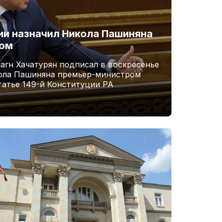
и назначил Никола Пашиняна
ром
агн Хачатурян подписал в воскресенье
кола Пашиняна премьер-министром
татье 149-й Конституции РА