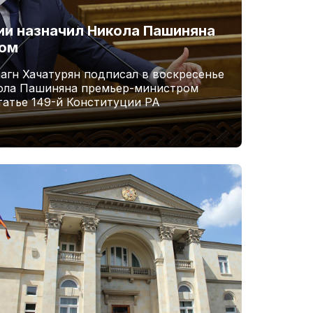
и назначил Никола Пашиняна
ром
агн Хачатурян подписал в воскресенье
кола Пашиняна премьер-министром
татье 149-й Конституции РА