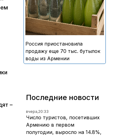
безалкогольных напитков
лем
армянского производства
Россия приостановила
продажу еще 70 тыс. бутылок
воды из Армении
ики
Последние новости
дят –
вчера,
20:33
Число туристов, посетивших
Армению в первом
полугодии, выросло на 14.8%,