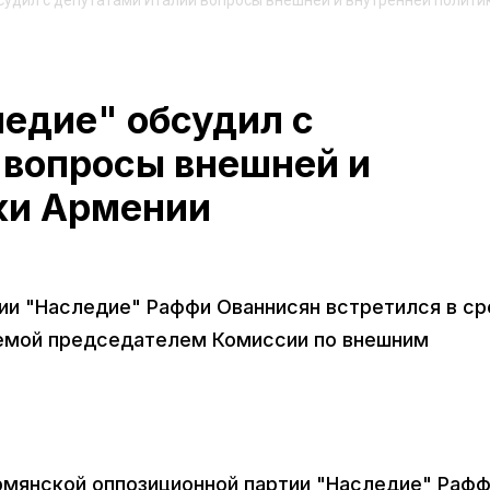
судил с депутатами Италии вопросы внешней и внутренней полити
едие" обсудил с
 вопросы внешней и
ки Армении
ии "Наследие" Раффи Ованнисян встретился в ср
яемой председателем Комиссии по внешним
армянской оппозиционной партии "Наследие" Раф