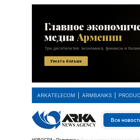
ARKATELECOM
|
ARMBANKS
|
PRODUC
Все новост