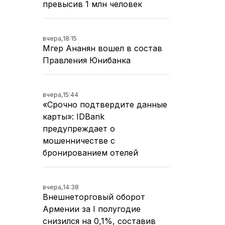
превысив 1 млн человек
вчера,
18:15
Мгер Ананян вошел в состав
Правления Юнибанка
вчера,
15:44
«Срочно подтвердите данные
карты»: IDBank
предупреждает о
мошенничестве с
бронированием отелей
вчера,
14:38
Внешнеторговый оборот
Армении за I полугодие
снизился на 0,1%, составив