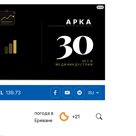
EL
139.73
погода в
+21
Ереване