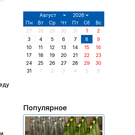
ки
Пн
Вт
Ср
Чт
Пт
Сб
Вс
27
28
29
30
31
1
2
3
4
5
6
7
8
9
10
11
12
13
14
15
16
17
18
19
20
21
22
23
24
25
26
27
28
29
30
31
1
2
3
4
5
6
еду
Популярное
В России приостановили
продажу более 70 тыс.
фи
бутылок питьевой воды и