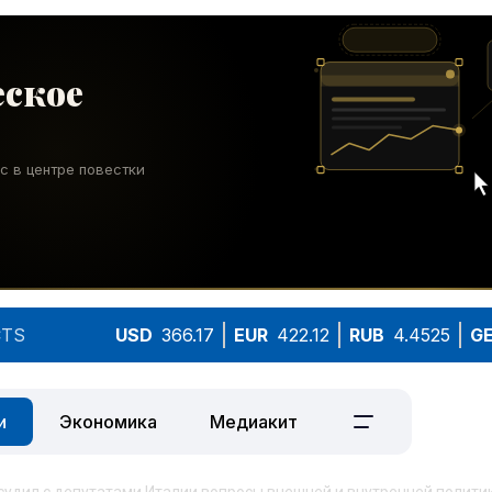
TS
USD
366.17
EUR
422.12
RUB
4.4525
G
и
Экономика
Медиакит