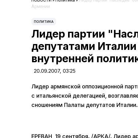
НОВОСТИ
»
Политика
»
Лидер партии "Наследие" об
Армении
ПОЛИТИКА
Лидер партии "Насл
депутатами Италии
внутренней полити
20.09.2007,
03:25
Лидер армянской оппозиционной парт
с итальянской делегацией, возглавл
сношениям Палаты депутатов Италии.
ЕРЕВАН, 19 сентября. /АРКА/. Лидер 