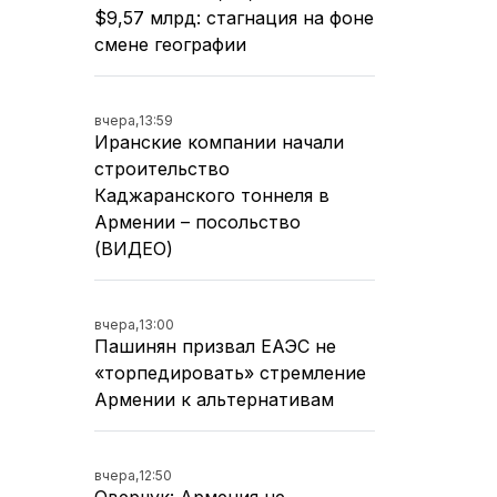
$9,57 млрд: стагнация на фоне
смене географии
вчера,
13:59
Иранские компании начали
строительство
Каджаранского тоннеля в
Армении – посольство
(ВИДЕО)
вчера,
13:00
Пашинян призвал ЕАЭС не
«торпедировать» стремление
Армении к альтернативам
вчера,
12:50
Оверчук: Армения не