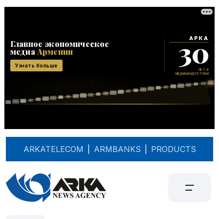
ARKATELECOM
|
ARMBANKS
|
PRODUCTS