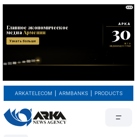
ARKATELECOM
|
ARMBANKS
|
PRODUCTS