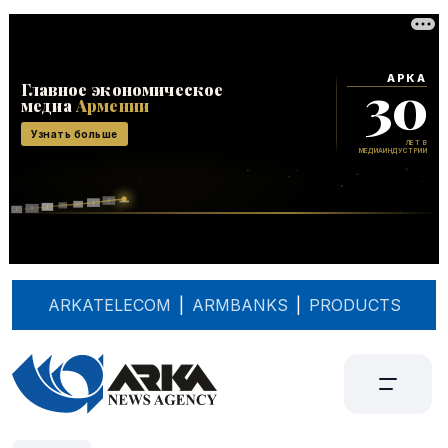
ARKATELECOM
|
ARMBANKS
|
PRODUCTS