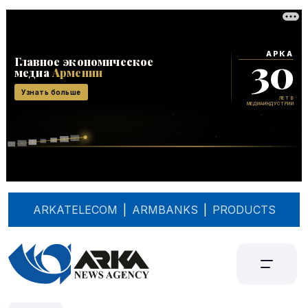
ARKATELECOM
|
ARMBANKS
|
PRODUCTS