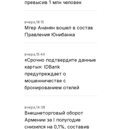
превысив 1 млн человек
вчера,
18:15
Мгер Ананян вошел в состав
Правления Юнибанка
вчера,
15:44
«Срочно подтвердите данные
карты»: IDBank
предупреждает о
мошенничестве с
бронированием отелей
вчера,
14:38
Внешнеторговый оборот
Армении за I полугодие
снизился на 0,1%, составив