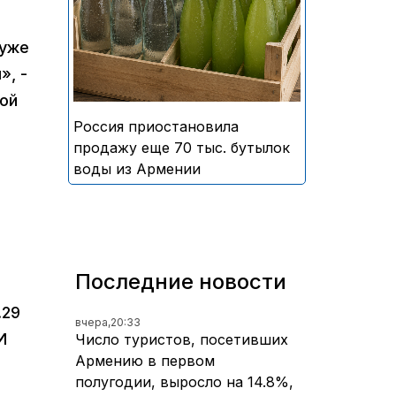
безалкогольных напитков
армянского производства
 уже
», -
ой
Россия приостановила
продажу еще 70 тыс. бутылок
воды из Армении
Последние новости
.29
вчера,
20:33
И
Число туристов, посетивших
Армению в первом
полугодии, выросло на 14.8%,