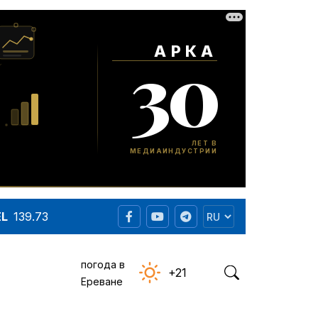
EL
139.73
погода в
+21
Ереване