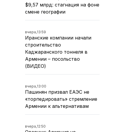
$9,57 млрд: стагнация на фоне
смене географии
вчера,
13:59
Иранские компании начали
строительство
Каджаранского тоннеля в
Армении – посольство
(ВИДЕО)
вчера,
13:00
Пашинян призвал ЕАЭС не
«торпедировать» стремление
Армении к альтернативам
вчера,
12:50
Оверчук: Армения не