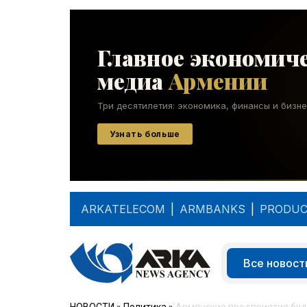
ARKATELECOM
|
ARMBANKS
|
PRODUC
Все новост