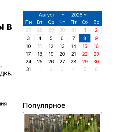
Пн
Вт
Ср
Чт
Пт
Сб
Вс
ы в
27
28
29
30
31
1
2
3
4
5
6
7
8
9
10
11
12
13
14
15
16
17
18
19
20
21
22
23
24
25
26
27
28
29
30
,
31
1
2
3
4
5
6
ОДКБ.
ния
Популярное
В России приостановили
продажу более 70 тыс.
бутылок питьевой воды и