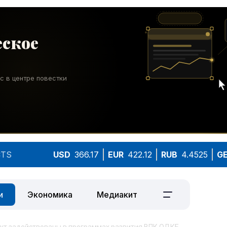
TS
USD
366.17
EUR
422.12
RUB
4.4525
G
и
Экономика
Медиакит