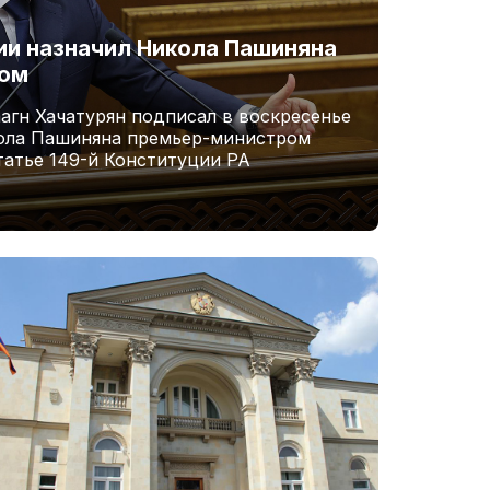
и назначил Никола Пашиняна
ром
агн Хачатурян подписал в воскресенье
кола Пашиняна премьер-министром
татье 149-й Конституции РА