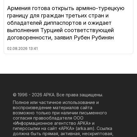
Армения готова открыть армяно-турецкую
границу для граждан третьих стран и
обладателей диппаспортов и ожидает
выполнения Турцией соответствующей
договоренности, заявил Рубен Рубинян
02.08.2026
13:41
© 1996 - 2026
АРКА. Все права защищены.
Полное или частичное использование и
воспроизведение материалов сайта
возможно только при наличии письменного
согласия правообладателя ООО
«Информационное агентство АРКА» и
гиперссылки на сайт «АРКА» (
arka.am
). Ссылка
должна быть прямая, активная, нескриптовая,