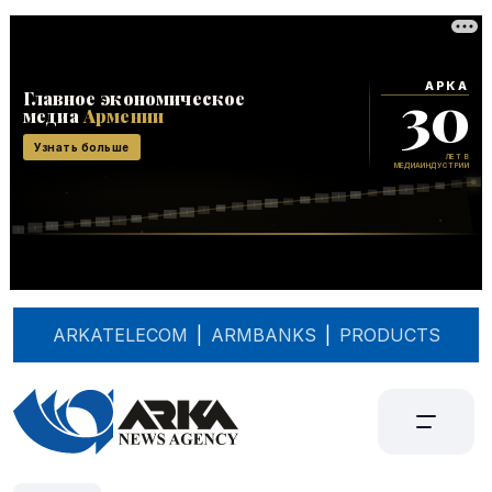
ARKATELECOM
|
ARMBANKS
|
PRODUCTS